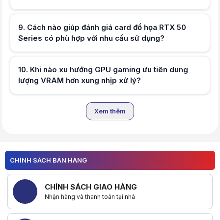
Điều gì xảy ra nếu card đồ họa RTX 
Nhiệt độ cao có thể khiến GPU tự gi
Hữu ích (
0
)
Nguyên nhân nào khiến NVIDIA RTX
9
.
Cách nào giúp đánh giá card đồ họa RTX 50
Ngoài GPU, FPS còn chịu ảnh hưởng t
Series có phù hợp với nhu cầu sử dụng?
Cách nào giúp đánh giá card đồ họ
Hãy xác định độ phân giải màn hình
Hữu ích (
0
)
Khi nào xu hướng GPU gaming ưu ti
10
.
Khi nào xu hướng GPU gaming ưu tiên dung
VRAM trở nên quan trọng hơn khi ch
Có ảnh hưởng gì nếu hệ thống chưa
lượng VRAM hơn xung nhịp xử lý?
Có. Driver cũ có thể làm giảm khả 
Xem thêm
Hữu ích (
0
)
Hữu ích (
0
)
CHÍNH SÁCH BÁN HÀNG
CHÍNH SÁCH GIAO HÀNG
Nhận hàng và thanh toán tại nhà