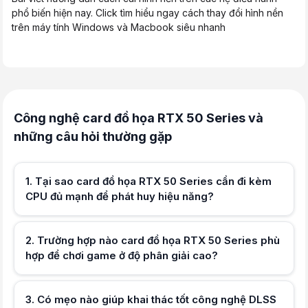
phổ biến hiện nay. Click tìm hiểu ngay cách thay đổi hình nền
trên máy tính Windows và Macbook siêu nhanh
Trang chủ
Tin tức
Tin khuyến mại
Công nghệ card đồ họa RTX 50 Series và
Thời gian
những câu hỏi thường gặp
Bắt đầu từ nay đến hết ngày 31/03/2025 hoặc đến khi hết quà
Nội dung chương trình khuyến mại
Quý khách hàng sẽ nhận được các phần quà hấp dẫn khi Pre-Order La
TỪ NAY ĐẾN 11/03
1
.
Tại sao card đồ họa RTX 50 Series cần đi kèm
<10,000,000đ "Tiền mặt" + 1 Claw 7 và bộ phụ kiện khi mua:
CPU đủ mạnh để phát huy hiệu năng?
<5,000,000đ "Tiền mặt" khi mua:
2
.
Trường hợp nào card đồ họa RTX 50 Series phù
hợp để chơi game ở độ phân giải cao?
TỪ 11/03 ĐẾN 31/03
<6,000,000đ "Tiền mặt" + 1 Claw 7 và bộ phụ kiện khi mua:
Hữu ích (
0
)
3
.
Có mẹo nào giúp khai thác tốt công nghệ DLSS