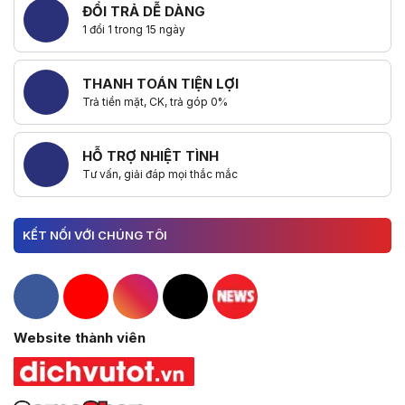
ĐỔI TRẢ DỄ DÀNG
1 đổi 1 trong 15 ngày
THANH TOÁN TIỆN LỢI
Trả tiền mặt, CK, trả góp 0%
HỖ TRỢ NHIỆT TÌNH
Tư vấn, giải đáp mọi thắc mắc
KẾT NỐI VỚI CHÚNG TÔI
Hacom Facebook
Hacom YouTube
Hacom Instagram
Hacom TikTok
Website thành viên