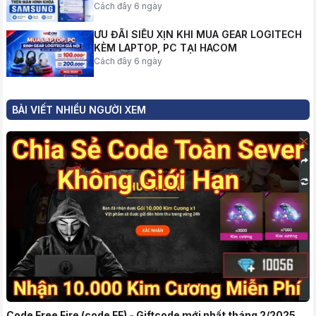
Cách đây 6 ngày
ƯU ĐÃI SIÊU XỊN KHI MUA GEAR LOGITECH
KÈM LAPTOP, PC TẠI HACOM
Cách đây 6 ngày
BÀI VIẾT NHIỀU NGƯỜI XEM
Code Free Fire (code FF) - Giftcode mới nhất tháng 2/2025