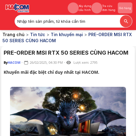
Xây dựng
Tra cứu
Giỏ hàng
cấu hình
đơn hàng
Nhập tên sản phẩm, từ khóa cần tìm
Xây dựng
Tra cứu
Giỏ hàng
Trang chủ
>
Tin tức
>
Tin khuyến mại
>
PRE-ORDER MSI RTX
cấu hình
đơn hàng
50 SERIES CÙNG HACOM
PRE-ORDER MSI RTX 50 SERIES CÙNG HACOM
By
HACOM
·
26/02/2025, 04:30 PM
·
Lượt xem:
2795
Khuyến mãi đặc biệt chỉ duy nhất tại HACOM.