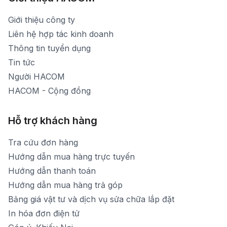
Thời gian mở cửa: Từ 8h30-19h hàng ngày
1900 1903 (máy lẻ 159) -(028)73000322
Thời gian nghỉ trưa: Từ 12h-13h30 hàng ngày
Giới thiệu công ty
1900 1903 (máy lẻ 160)
[email protected]
Liên hệ hợp tác kinh doanh
Thời gian mở cửa: Từ 8h30-20h hàng ngày
Thông tin tuyển dụng
Tin tức
Người HACOM
HACOM - Cộng đồng
Hỗ trợ khách hàng
Tra cứu đơn hàng
Hướng dẫn mua hàng trực tuyến
Hướng dẫn thanh toán
Hướng dẫn mua hàng trả góp
Bảng giá vật tư và dịch vụ sửa chữa lắp đặt
In hóa đơn điện tử