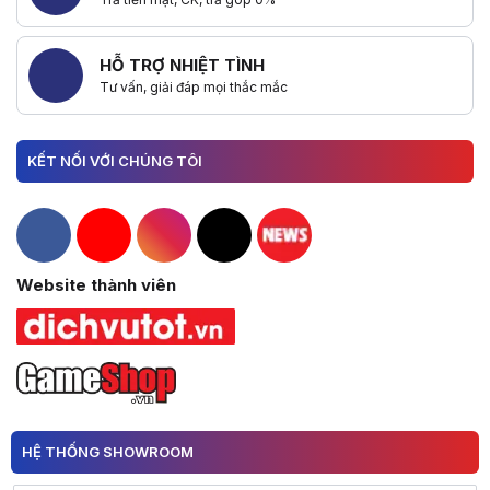
Titan 18 HX Dragon Edition Norse Myth: Uy thế long thần
MSI đã công bố mẫu Titan 18 HX Dragon Edition Norse Myth đặc biệt, vớ
Dòng Titan / Raider / Vector / Stealth: Sức mạnh vô song
HỖ TRỢ NHIỆT TÌNH
MSI đã nâng cấp toàn bộ các dòng sản phẩm hiệu năng cao của hãng, b
Dòng Stealth sử dụng vi xử lý AMD Ryzen™ AI 300 Series đạt chuẩn Cop
Tư vấn, giải đáp mọi thắc mắc
Venture/ VenturePro: Dòng máy Doanh nhân & Văn phòng mới đầy mạ
Để giúp người dùng có thể làm việc hiệu quả hơn, MSI đã bổ sung thêm
KẾT NỐI VỚI CHÚNG TÔI
Hacom Facebook
Hacom YouTube
Hacom Instagram
Hacom TikTok
Website thành viên
HỆ THỐNG SHOWROOM