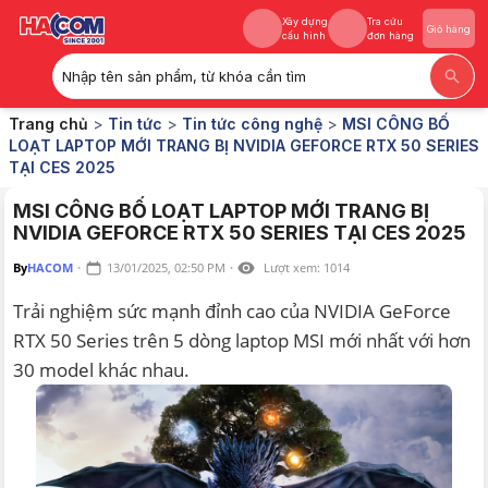
Xây dựng
Tra cứu
Giỏ hàng
cấu hình
đơn hàng
Nhập tên sản phẩm, từ khóa cần tìm
Xây dựng
Tra cứu
Giỏ hàng
Trang chủ
>
Tin tức
>
Tin tức công nghệ
>
MSI CÔNG BỐ
cấu hình
đơn hàng
LOẠT LAPTOP MỚI TRANG BỊ NVIDIA GEFORCE RTX 50 SERIES
TẠI CES 2025
MSI CÔNG BỐ LOẠT LAPTOP MỚI TRANG BỊ
NVIDIA GEFORCE RTX 50 SERIES TẠI CES 2025
By
HACOM
·
13/01/2025, 02:50 PM
·
Lượt xem:
1014
Trải nghiệm sức mạnh đỉnh cao của NVIDIA GeForce
RTX 50 Series trên 5 dòng laptop MSI mới nhất với hơn
30 model khác nhau.