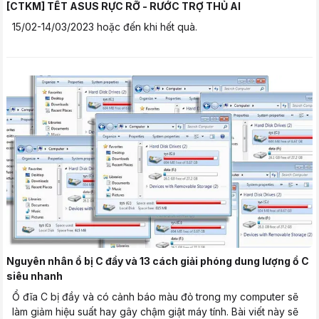
[CTKM] TẾT ASUS RỰC RỠ - RƯỚC TRỢ THỦ AI
15/02-14/03/2023 hoặc đến khi hết quà.
Nguyên nhân ổ bị C đầy và 13 cách giải phóng dung lượng ổ C
siêu nhanh
Ổ đĩa C bị đầy và có cảnh báo màu đỏ trong my computer sẽ
làm giảm hiệu suất hay gây chậm giật máy tính. Bài viết này sẽ