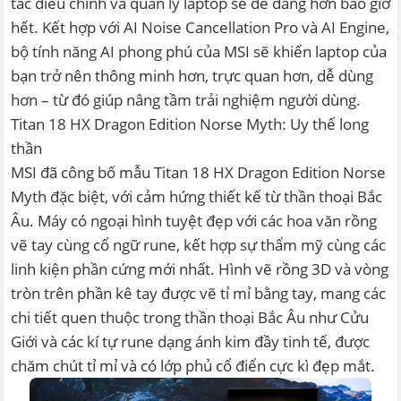
tác điều chỉnh và quản lý laptop sẽ dễ dàng hơn bao giờ
hết. Kết hợp với AI Noise Cancellation Pro và AI Engine,
bộ tính năng AI phong phú của MSI sẽ khiến laptop của
bạn trở nên thông minh hơn, trực quan hơn, dễ dùng
hơn – từ đó giúp nâng tầm trải nghiệm người dùng.
Titan 18 HX Dragon Edition Norse Myth: Uy thế long
thần
MSI đã công bố mẫu Titan 18 HX Dragon Edition Norse
Myth đặc biệt, với cảm hứng thiết kế từ thần thoại Bắc
Âu. Máy có ngoại hình tuyệt đẹp với các hoa văn rồng
vẽ tay cùng cổ ngữ rune, kết hợp sự thẩm mỹ cùng các
linh kiện phần cứng mới nhất. Hình vẽ rồng 3D và vòng
tròn trên phần kê tay được vẽ tỉ mỉ bằng tay, mang các
chi tiết quen thuộc trong thần thoại Bắc Âu như Cửu
Giới và các kí tự rune dạng ánh kim đầy tinh tế, được
chăm chút tỉ mỉ và có lớp phủ cổ điển cực kì đẹp mắt.