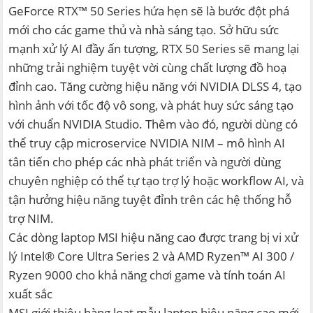
GeForce RTX™ 50 Series hứa hẹn sẽ là bước đột phá
mới cho các game thủ và nhà sáng tạo. Sở hữu sức
mạnh xử lý AI đầy ấn tượng, RTX 50 Series sẽ mang lại
những trải nghiệm tuyệt vời cùng chất lượng đồ hoạ
đỉnh cao. Tăng cường hiệu năng với NVIDIA DLSS 4, tạo
hình ảnh với tốc độ vô song, và phát huy sức sáng tạo
với chuẩn NVIDIA Studio. Thêm vào đó, người dùng có
thể truy cập microservice NVIDIA NIM – mô hình AI
tân tiến cho phép các nhà phát triển và người dùng
chuyên nghiệp có thể tự tạo trợ lý hoặc workflow AI, và
tận hưởng hiệu năng tuyệt đỉnh trên các hệ thống hỗ
trợ NIM.
Các dòng laptop MSI hiệu năng cao được trang bị vi xử
lý Intel® Core Ultra Series 2 và AMD Ryzen™ AI 300 /
Ryzen 9000 cho khả năng chơi game và tính toán AI
xuất sắc
MSI giới thiệu hàng loạt mẫu laptop hiệu năng cao mới