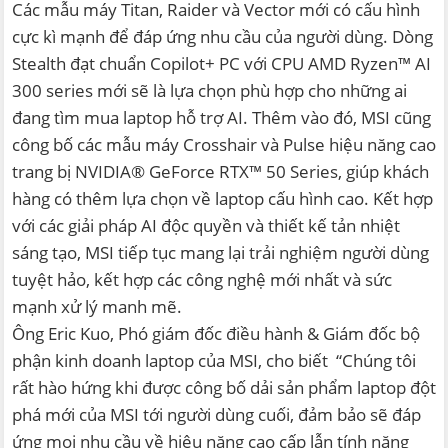
Các mẫu máy Titan, Raider và Vector mới có cấu hình
cực kì mạnh để đáp ứng nhu cầu của người dùng. Dòng
Stealth đạt chuẩn Copilot+ PC với CPU AMD Ryzen™ AI
300 series mới sẽ là lựa chọn phù hợp cho những ai
đang tìm mua laptop hỗ trợ AI. Thêm vào đó, MSI cũng
công bố các mẫu máy Crosshair và Pulse hiệu năng cao
trang bị NVIDIA® GeForce RTX™ 50 Series, giúp khách
hàng có thêm lựa chọn về laptop cấu hình cao. Kết hợp
với các giải pháp AI độc quyền và thiết kế tản nhiệt
sáng tạo, MSI tiếp tục mang lại trải nghiệm người dùng
tuyệt hảo, kết hợp các công nghệ mới nhất và sức
mạnh xử lý manh mẽ.
Ông Eric Kuo, Phó giám đốc điều hành & Giám đốc bộ
phận kinh doanh laptop của MSI, cho biết “Chúng tôi
rất hào hứng khi được công bố dải sản phẩm laptop đột
phá mới của MSI tới người dùng cuối, đảm bảo sẽ đáp
ứng mọi nhu cầu về hiệu năng cao cấp lẫn tính năng