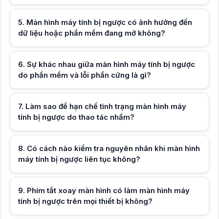
5
.
Màn hình máy tính bị ngược có ảnh hưởng đến
Hữu ích (
0
)
dữ liệu hoặc phần mềm đang mở không?
Màn hình máy tính bị ngược và nhữ
Màn hình máy tính bị ngược có phả
6
.
Sự khác nhau giữa màn hình máy tính bị ngược
Hữu ích (
0
)
Màn hình máy tính bị ngược có thể x
do phần mềm và lỗi phần cứng là gì?
Tại sao màn hình máy tính bị ngượ
Màn hình máy tính bị ngược sau khi
Nếu màn hình máy tính bị ngược khi
Khi màn hình máy tính bị ngược, ng
7
.
Làm sao để hạn chế tình trạng màn hình máy
Hữu ích (
0
)
Vì sao xoay màn hình Windows nhưn
tính bị ngược do thao tác nhầm?
Xoay màn hình Windows không đúng c
Màn hình máy tính bị ngược có ản
Màn hình máy tính bị ngược chỉ tha
8
.
Có cách nào kiểm tra nguyên nhân khi màn hình
Hữu ích (
0
)
Sự khác nhau giữa màn hình máy tín
Màn hình máy tính bị ngược do phần
máy tính bị ngược liên tục không?
Làm sao để hạn chế tình trạng màn 
Để hạn chế màn hình máy tính bị ng
Có cách nào kiểm tra nguyên nhân k
9
.
Phím tắt xoay màn hình có làm màn hình máy
Khi màn hình máy tính bị ngược liên
tính bị ngược trên mọi thiết bị không?
Hữu ích (
0
)
Phím tắt xoay màn hình có làm màn h
Phím tắt xoay màn hình không hoạt đ