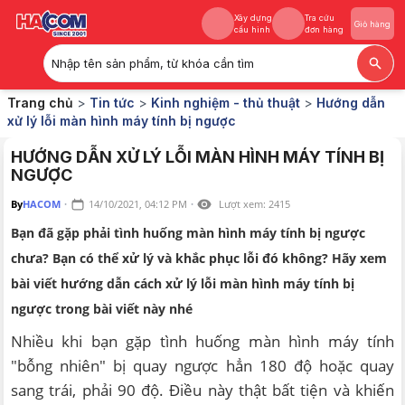
Xây dựng
Tra cứu
Giỏ hàng
cấu hình
đơn hàng
Nhập tên sản phẩm, từ khóa cần tìm
Xây dựng
Tra cứu
Giỏ hàng
Trang chủ
>
Tin tức
>
Kinh nghiệm - thủ thuật
>
Hướng dẫn
cấu hình
đơn hàng
xử lý lỗi màn hình máy tính bị ngược
HƯỚNG DẪN XỬ LÝ LỖI MÀN HÌNH MÁY TÍNH BỊ
NGƯỢC
By
HACOM
·
14/10/2021, 04:12 PM
·
Lượt xem:
2415
Bạn đã gặp phải tình huống màn hình máy tính bị ngược
chưa? Bạn có thể xử lý và khắc phục lỗi đó không? Hãy xem
bài viết hướng dẫn cách xử lý lỗi màn hình máy tính bị
ngược trong bài viết này nhé
Nhiều khi bạn gặp tình huống màn hình máy tính
"bỗng nhiên" bị quay ngược hẳn 180 độ hoặc quay
sang trái, phải 90 độ. Điều này thật bất tiện và khiến