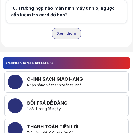
Trường hợp nào màn hình máy tính 
10
.
Trường hợp nào màn hình máy tính bị ngược
Màn hình máy tính bị ngược nên kiểm
Hữu ích (
0
)
Điều gì xảy ra nếu để màn hình máy 
cần kiểm tra card đồ họa?
Để màn hình máy tính bị ngược tron
Có mẹo nào giúp sửa lỗi màn hình
Mẹo sửa lỗi màn hình xoay ngang nh
Xem thêm
Hữu ích (
0
)
Hữu ích (
0
)
CHÍNH SÁCH BÁN HÀNG
CHÍNH SÁCH GIAO HÀNG
Nhận hàng và thanh toán tại nhà
ĐỔI TRẢ DỄ DÀNG
1 đổi 1 trong 15 ngày
THANH TOÁN TIỆN LỢI
Trả tiền mặt, CK, trả góp 0%