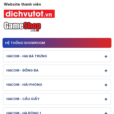
Chúng tôi cam kết sẽ tiếp tục mở rộng, mang hệ sinh thái công nghệ 
Website thành viên
Một lần nữa, HACOM xin chân thành cảm ơn quý khách hàng đã tin tưởn
HACOM – Nơi công nghệ và đam mê hội tụ, nơi mọi giấc mơ công ngh
HỆ THỐNG SHOWROOM
+
HACOM - HAI BÀ TRƯNG
131 Lê Thanh Nghị - Bạch Mai - Hà Nội
+
HACOM - ĐỐNG ĐA
Hình ảnh thực tế từ showroom
Xem bản đồ đường đi
284 Thái Hà - Ô Chợ Dừa - Hà Nội
Tel: 1900 1903 (máy lẻ 127) - (0247) 3020386
+
HACOM - HẢI PHÒNG
Hình ảnh thực tế từ showroom
Bảo hành: 1900 1903 (máy lẻ 128)
Xem bản đồ đường đi
36 Lê Lợi - Gia Viên - Hải Phòng
[email protected]
Tel: 1900 1903 (máy lẻ 130) - (0243) 5380088
+
HACOM - CẦU GIẤY
Hình ảnh thực tế từ showroom
Thời gian mở cửa: Từ 8h-20h30 hàng ngày
Bảo hành: 1900 1903 (máy lẻ 131)
Xem bản đồ đường đi
79 Nguyễn Văn Huyên - Nghĩa Đô - Hà Nội
[email protected]
Tel: 1900 1903 (máy lẻ 150) - (022) 58830013
+
HACOM - HÀ ĐÔNG 1