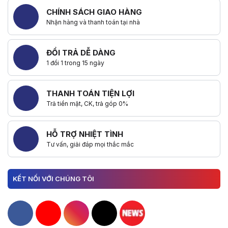
Sự kiện không chỉ là một buổi lễ thông thường mà còn là một bữa tiệc
CHÍNH SÁCH GIAO HÀNG
Nhận hàng và thanh toán tại nhà
Từ những giây phút đầu tiên khi cánh cửa showroom mở ra, dòng người
ĐỔI TRẢ DỄ DÀNG
Chương trình Giờ Vàng với những deal "hủy diệt" đã khiến mọi người 
1 đổi 1 trong 15 ngày
Tin yêu - Đồng hành - Phát triển
Trong khoảnh khắc xúc động này, HACOM xin gửi lời tri ân sâu sắc nh
THANH TOÁN TIỆN LỢI
Trả tiền mặt, CK, trả góp 0%
Chúng tôi xin dành lời cảm ơn đặc biệt đến các đối tác đã sát cánh c
HỖ TRỢ NHIỆT TÌNH
HACOM cam kết mang công nghệ đến gần hơn với mọi người
Tư vấn, giải đáp mọi thắc mắc
Với mỗi chi nhánh mới được khai trương, HACOM không chỉ mở rộng khô
Việc liên tục mở thêm chi nhánh mới tại các địa phương chính là min
KẾT NỐI VỚI CHÚNG TÔI
Từ dịch vụ sửa chữa công nghệ nhanh chóng, đáng tin cậy đến các chươ
Hacom Facebook
Hacom YouTube
Hacom Instagram
Hacom TikTok