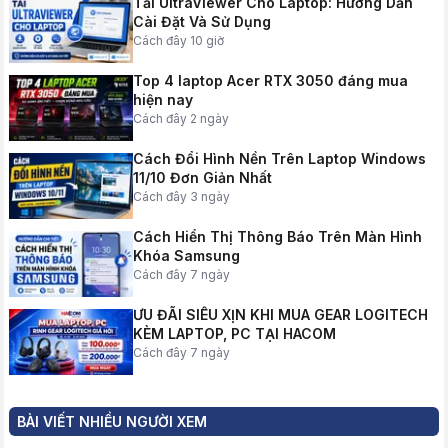
Tải UltraViewer Cho Laptop: Hướng Dẫn
Cài Đặt Và Sử Dụng
Cách đây 10 giờ
Top 4 laptop Acer RTX 3050 đáng mua
hiện nay
Cách đây 2 ngày
Cách Đổi Hình Nền Trên Laptop Windows
11/10 Đơn Giản Nhất
Cách đây 3 ngày
Cách Hiển Thị Thông Báo Trên Màn Hình
Khóa Samsung
Cách đây 7 ngày
ƯU ĐÃI SIÊU XỊN KHI MUA GEAR LOGITECH
KÈM LAPTOP, PC TẠI HACOM
Cách đây 7 ngày
BÀI VIẾT NHIỀU NGƯỜI XEM