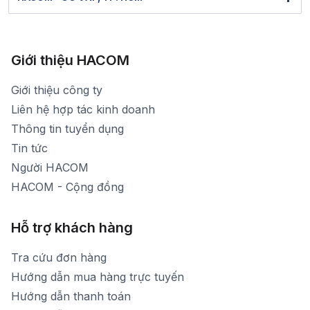
Thời gian nghỉ trưa: Từ 12h00-13h30 hàng ngày
Hình ảnh thực tế từ showroom
Bảo hành: 1900 1903 (máy lẻ 136)
Xem bản đồ đường đi
783 Phan Văn Trị - Hạnh Thông - TP. Hồ Chí Minh
[email protected]
1900 1903 (máy lẻ 161) - (028)73000322
Hình ảnh thực tế từ showroom
Thời gian mở cửa: Từ 8h30-20h30 hàng ngày
[email protected]
Xem bản đồ đường đi
Giới thiệu HACOM
Thời gian mở cửa: Từ 8h30-19h hàng ngày
1900 1903 (máy lẻ 159) -(028)73000322
Thời gian nghỉ trưa: Từ 12h-13h30 hàng ngày
Giới thiệu công ty
1900 1903 (máy lẻ 160)
[email protected]
Liên hệ hợp tác kinh doanh
Thời gian mở cửa: Từ 8h30-20h hàng ngày
Thông tin tuyển dụng
Tin tức
Người HACOM
HACOM - Cộng đồng
Hỗ trợ khách hàng
Tra cứu đơn hàng
Hướng dẫn mua hàng trực tuyến
Hướng dẫn thanh toán