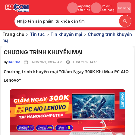
Xây dựng
Tra cứu
Giỏ hàng
cấu hình
đơn hàng
Nhập tên sản phẩm, từ khóa cần tìm
Xây dựng
Tra cứu
Giỏ hàng
Trang chủ
>
Tin tức
>
Tin khuyến mại
>
Chương trình khuyến
cấu hình
đơn hàng
mại
CHƯƠNG TRÌNH KHUYẾN MẠI
By
HACOM
·
31/08/2021, 08:47 AM
·
Lượt xem:
1437
Chương trình khuyến mại "Giảm Ngay 300K Khi Mua PC AIO
Lenovo"