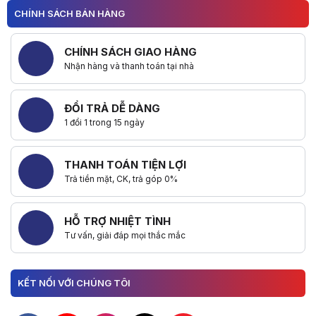
Tin tức
CHÍNH SÁCH BÁN HÀNG
Tin khuyến mại
1. Địa điểm khuyến mãi
Chương trình áp dụng tại hệ thống HACOM trên Toàn quốc
CHÍNH SÁCH GIAO HÀNG
2. Nội dung khuyến mãi
Nhận hàng và thanh toán tại nhà
- Giảm ngay 300.000đ khi mua
PC AIO Lenovo
tại HACOM. Ngoài ra, kh
- Máy tính để bàn tiết kiệm không gian cho doanh nghiệp, được thiết kế
ĐỔI TRẢ DỄ DÀNG
3. Lưu ý
1 đổi 1 trong 15 ngày
- Chương trình áp dụng cho khách hàng online và offline
- Chương trình áp dụng đồng thời với các khuyến mãi khác của HAC
THANH TOÁN TIỆN LỢI
Trả tiền mặt, CK, trả góp 0%
HỖ TRỢ NHIỆT TÌNH
Tư vấn, giải đáp mọi thắc mắc
KẾT NỐI VỚI CHÚNG TÔI