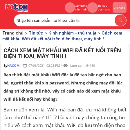
Xây dựng
Tra cứu
Giỏ hàng
cấu hình
đơn hàng
Nhập tên sản phẩm, từ khóa cần tìm
Xây dựng
Tra cứu
Giỏ hàng
Trang chủ
>
Tin tức
>
Kinh nghiệm - thủ thuật
>
Cách xem
cấu hình
đơn hàng
mật khẩu Wifi đã kết nối trên điện thoại, máy tính !
CÁCH XEM MẬT KHẨU WIFI ĐÃ KẾT NỐI TRÊN
ĐIỆN THOẠI, MÁY TÍNH !
By
HACOM
·
07/06/2021, 02:21 PM
·
Lượt xem:
64180
Bạn thích đặt mật khẩu Wifi độc lạ để tạo bất ngờ cho bạn
bè, người thân khi xin password. Nhưng chẳng may đôi lúc
đãng trí không thể nhớ, vậy có cách nào để xem mật khẩu
Wifi đã kết nối hay không?
Bạn muốn xem lại WiFi mà bạn đã lưu mà không biết
làm như thế nào? Thì ở bài viết này chúng ta cùng tìm
hiểu về cách xem mật khẩu WiFi đã lưu trên điện thoại