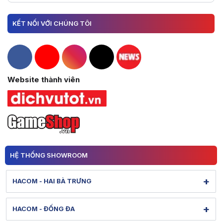
KẾT NỐI VỚI CHÚNG TÔI
Hacom Facebook
Hacom YouTube
Hacom Instagram
Hacom TikTok
Website thành viên
HỆ THỐNG SHOWROOM
+
HACOM - HAI BÀ TRƯNG
131 Lê Thanh Nghị - Bạch Mai - Hà Nội
+
HACOM - ĐỐNG ĐA
Hình ảnh thực tế từ showroom