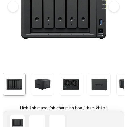
Giá mua trả góp (6 tháng):
4.499.834 VND / tháng
Trả góp qua thẻ VISA (12 tháng):
2.249.917 VND / tháng
Giá đã bao gồm VAT
Mã sản phẩm:
NASY0057
Bảo hành:
36 Tháng
Thương hiệu:
SYNOLOGY
Tình trạng:
Còn hàng
Thêm vào giỏ hàng
Mua ngay
Mua trả góp 0%
Thông số nổi bật
*Chú ý: Từ hệ điều hành DSM7.3 có thể dùng ổ hãng khác, không 
Hỗ trợ RAM tối đa: 32GB (16GB x 2) DDR4 ECC SODIMM
Ổ cứng: Chưa có ổ cứng
Số khay đựng ổ cứng: 5 khay
Thông số kỹ thuật
AMD Ryzen V1500B
Số lượng CPU
1
Lõi CPU
4
Kiến trúc CPU
64-bit
Tần số CPU
2.2 GHz
Công cụ mã hóa phần cứng
Hình ảnh mang tính chất minh hoạ / tham khảo !
Bộ nhớ hệ thống
8 GB DDR4 ECC SODI
Mô-đun bộ nhớ lắp sẵn
8 GB (8 GB x 1)
Tổng số khe cắm bộ nhớ
2