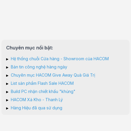
Chuyên mục nổi bật:
▸
Hệ thống chuỗi Cửa hàng - Showroom của HACOM
▸
Bản tin công nghệ hàng ngày
▸
Chuyên mục HACOM Give Away Quà Giá Trị
▸
List sản phẩm Flash Sale HACOM
▸
Build PC nhận chiết khấu "khủng"
▸
HACOM Xả Kho - Thanh Lý
▸
Hàng Hiệu đã qua sử dụng