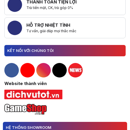
THANH TOÁN TIỆN LỢI
Trả tiền mặt, CK, trả góp 0%
HỖ TRỢ NHIỆT TÌNH
Tư vấn, giải đáp mọi thắc mắc
KẾT NỐI VỚI CHÚNG TÔI
Hacom Facebook
Hacom YouTube
Hacom Instagram
Hacom TikTok
Website thành viên
HỆ THỐNG SHOWROOM