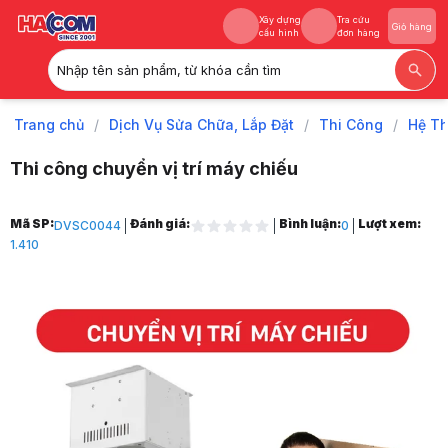
Xây dựng
Tra cứu
Giỏ hàng
cấu hình
đơn hàng
Nhập tên sản phẩm, từ khóa cần tìm
Xây dựng
Tra cứu
Giỏ hàng
cấu hình
đơn hàng
Trang chủ
/
Dịch Vụ Sửa Chữa, Lắp Đặt
/
Thi Công
/
Hệ T
Thi công chuyển vị trí máy chiếu
Trang chủ
Mã SP:
Đánh giá:
Bình luận:
Lượt xem:
DVSC0044
0
1
1.410
Dịch Vụ Sửa Chữa, Lắp Đặt
2
Thi Công
3
Hệ Thống Máy Chiếu
4
Thi công chuyển vị trí máy chiếu
5
Hình ảnh và video sản phẩm
Thi công chuyển vị trí máy chiếu