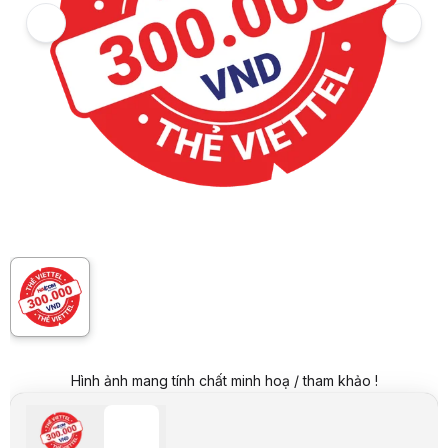
Mã sản phẩm:
THEK0481
Thương hiệu:
HACOM
Tình trạng:
Còn hàng
Thêm vào giỏ hàng
Mua ngay
Mua trả góp 0%
Mô tả sản phẩm
Thẻ Viettel 300.000VND (Có giá trị đến 31/12/2028) chính hãng, giá t
Danh mục:
Quà Tặng Khuyến Mãi
Hệ thống cửa hàng có hàng
HACOM Hai Bà Trưng
: 2 sản phẩm - 131 Lê Thanh Nghị - Bạch Mai - 
Kho HUB
: 9 sản phẩm - 51 Nguyễn Khoái - Phường Hồng Hà - Thành 
Hình ảnh mang tính chất minh hoạ / tham khảo !