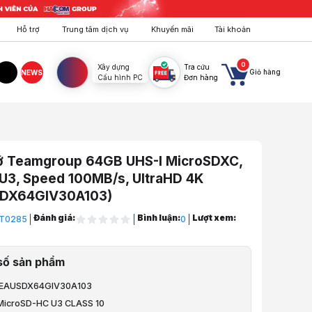
Hỗ trợ
Trung tâm dịch vụ
Khuyến mãi
Tài khoản
0
Xây dựng
Tra cứu
Giỏ hàng
NEWS
Cấu hình PC
Đơn hàng
agram
TikTok
ớ Teamgroup 64GB UHS-I MicroSDXC,
U3, Speed 100MB/s, UltraHD 4K
DX64GIV30A103)
Đánh giá:
Bình luận:
Lượt xem:
T0285
0
ng & Lưu Trữ
số sản phẩm
TEAUSDX64GIV30A103
amgroup 64GB UHS-I MicroSDXC, A1,V30,U3, Speed 100MB/s, UltraHD
 MicroSD-HC U3 CLASS 10