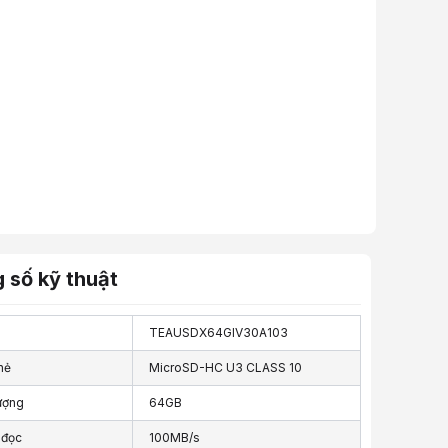
 số kỹ thuật
TEAUSDX64GIV30A103
hẻ
MicroSD-HC U3 CLASS 10
ượng
64GB
 đọc
100MB/s