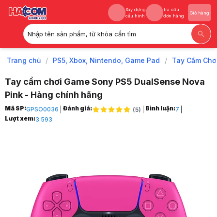
Xây dựng
Tra cứu
Giỏ hàng
cấu hình
đơn hàng
Nhập tên sản phẩm, từ khóa cần tìm
Xây dựng
Tra cứu
Giỏ hàng
cấu hình
đơn hàng
Trang chủ
/
PS5, Xbox, Nintendo, Game Pad
/
Tay Cầm Chơ
Tay cầm chơi Game Sony PS5 DualSense Nova
Pink - Hàng chính hãng
Trang chủ
Mã SP:
Đánh giá:
Bình luận:
GPSO0036
7
(
5
)
1
Lượt xem:
3.593
PS5, Xbox, Nintendo, Game Pad
2
Tay Cầm Chơi Game
3
Tay cầm chơi Game Sony PS5 DualSense Nova Pink - Hàng chính hã
4
Hình ảnh và video sản phẩm
Tay cầm chơi Game Sony PS5 DualSense Nova Pink - Hàng chính hã
Ảnh thực tế từ khách hàng
Ảnh thực tế từ khách hàng