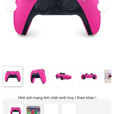
Giá niêm yết:
2.099.000 VND
Giá mua online:
1.999.000 VND
Tiết kiệm 100.000 VND (-5%)
Giá mua trả góp (6 tháng):
333.167 VND / tháng
Trả góp qua thẻ VISA (12 tháng):
166.584 VND / tháng
Giá đã bao gồm VAT
Mã sản phẩm:
GPSO0036
Bảo hành:
12 Tháng
Thương hiệu:
SONY
Tình trạng:
Order trước – giao sau
Thêm vào giỏ hàng
Mua ngay
Mua trả góp 0%
Thông số nổi bật
Tay cầm chơi Game Sony PS5 DualSense
Phiên bản giới hạn Nova Pink cực đẹp
Tay cầm chơi game thế hệ mới cùng với máy PS5 của Sony
Tính năng Haptic Feedback cho phản hồi rung chân thực
Tính năng Adaptive Trigger cho trải nghiệm lực và độ căng khác 
Tích hợp Jack Audio kiêm Micro trên tay cầm
Tích hợp loa trên tay cầm
Nút tắt bật mic tiện lợi
Có thể sử dụng trên PC thông qua Steam Beta hoặc phần mềm D
Hình ảnh mang tính chất minh hoạ / tham khảo !
Kết nối : Bluetooth hoặc dây cáp USB Type-C
Thông số kỹ thuật
Kích Thước
Tương đương. 160mm x 66mm x 106mm (không tính kích 