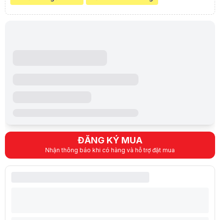
- LƯU Ý : Tay cầm này KHÔNG tương thích với máy chơi game PS4
Adaptive Triggers
Tính năng phản hồi rung
Microphone tích hợp / Jack 3.5mm
Trò chuyện với bạn bè trực tuyến bằng micrô tích hợp - hoặc bằng các
Nút Share tiện lợi
Các tính năng quen thuộc
Lưu ý:
Bài viết và hình ảnh mang tính tham khảo. Cấu hình và đặc tính
ĐĂNG KÝ MUA
Danh mục:
Tay Cầm Chơi Game
,
PS5, Xbox, Nintendo, Game Pad
Khuyến mãi đặc biệt
Nhận thông báo khi có hàng và hỗ trợ đặt mua
Ưu Đãi Mua Hàng Tại HACOM
Tặng Túi giấy đựng (TUKM005/TUKM006TUKM007) - Áp dụng đến khi
[{"tblPromotion":{"ismultiple":null,"id":206330.0,"code":"KM02042649
VÒNG QUAY HACOM
Từ ngày
16/03/2026
đến
15/05/2026
, khi mua Tay Game, Mô hình, PS
"},"tblPromotionItemPrimary":[{"id":524337.0,"idPromotion":206330.0,"
Đánh giá từ khách hàng đã mua Tay cầm chơi Game Sony PS5 DualSe