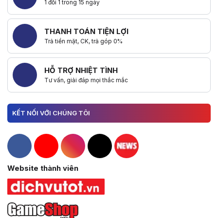
1 đổi 1 trong 15 ngày
THANH TOÁN TIỆN LỢI
Trả tiền mặt, CK, trả góp 0%
HỖ TRỢ NHIỆT TÌNH
Tư vấn, giải đáp mọi thắc mắc
KẾT NỐI VỚI CHÚNG TÔI
Hacom Facebook
Hacom YouTube
Hacom Instagram
Hacom TikTok
Website thành viên