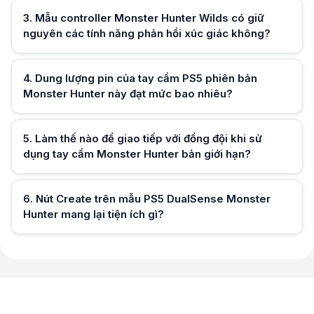
Hữu ích (
0
)
3
.
Mẫu controller Monster Hunter Wilds có giữ
nguyên các tính năng phản hồi xúc giác không?
Hữu ích (
0
)
4
.
Dung lượng pin của tay cầm PS5 phiên bản
Monster Hunter này đạt mức bao nhiêu?
Hữu ích (
0
)
5
.
Làm thế nào để giao tiếp với đồng đội khi sử
dụng tay cầm Monster Hunter bản giới hạn?
Hữu ích (
0
)
6
.
Nút Create trên mẫu PS5 DualSense Monster
Hunter mang lại tiện ích gì?
Hữu ích (
0
)
Hữu ích (
0
)