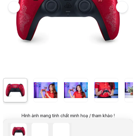
Hình ảnh và video sản phẩm
Tay cầm chơi Game Sony PS5 DualSense Monster Hunter Wilds
Giá niêm yết:
2.999.000 VND
Giá mua online:
2.699.000 VND
Tiết kiệm 300.000 VND (-10%)
Giá mua trả góp (6 tháng):
449.834 VND / tháng
Trả góp qua thẻ VISA (12 tháng):
224.917 VND / tháng
Giá đã bao gồm VAT
Mã sản phẩm:
GPSO0080
Bảo hành:
3 Tháng
Thương hiệu:
SONY
Tình trạng:
Order trước – giao sau
Thêm vào giỏ hàng
Mua ngay
Mua trả góp 0%
Thông số nổi bật
Tay cầm chơi Game Sony PS5 DualSense Monster Hunter Wilds
Phiên bản đặc biệt lấy cảm hứng từ tựa game Monster Hunter Wil
Tay cầm chơi game thế hệ mới cùng với máy PS5 của Sony
Tính năng Haptic Feedback cho phản hồi rung chân thực
Tính năng Adaptive Trigger cho trải nghiệm lực và độ căng khác 
Tích hợp Jack Audio kiêm Micro trên tay cầm
Tích hợp loa trên tay cầm
Hình ảnh mang tính chất minh hoạ / tham khảo !
Nút tắt bật mic tiện lợi
Có thể sử dụng trên PC thông qua Steam Beta hoặc phần mềm D
Kết nối : Bluetooth hoặc dây cáp USB Type-C