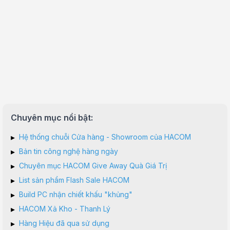
Chuyên mục nổi bật:
▸
Hệ thống chuỗi Cửa hàng - Showroom của HACOM
▸
Bản tin công nghệ hàng ngày
▸
Chuyên mục HACOM Give Away Quà Giá Trị
▸
List sản phẩm Flash Sale HACOM
▸
Build PC nhận chiết khấu "khủng"
▸
HACOM Xả Kho - Thanh Lý
▸
Hàng Hiệu đã qua sử dụng