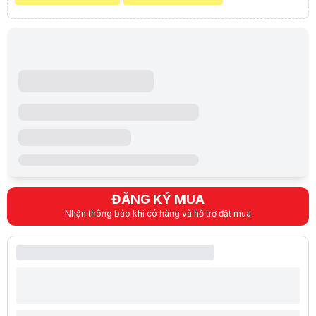
- Kết nối : Bluetooth hoặc dây cáp USB Type-C
- LƯU Ý : Tay cầm này KHÔNG tương thích với máy chơi game PS4
ĐĂNG KÝ MUA
Nhận thông báo khi có hàng và hỗ trợ đặt mua
Adaptive Triggers
Tính năng phản hồi rung
Microphone tích hợp / Jack 3.5mm
Trò chuyện với bạn bè trực tuyến bằng micrô tích hợp - hoặc bằng các
Nút Share tiện lợi
Các tính năng quen thuộc
Lưu ý:
Bài viết và hình ảnh mang tính tham khảo. Cấu hình và đặc tính