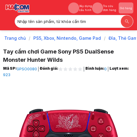
Xây dựng
Tra cứu
Giỏ hàng
cấu hình
đơn hàng
Nhập tên sản phẩm, từ khóa cần tìm
Xây dựng
Tra cứu
Giỏ hàng
cấu hình
đơn hàng
Trang chủ
/
PS5, Xbox, Nintendo, Game Pad
/
Đĩa, Thẻ Gam
Tay cầm chơi Game Sony PS5 DualSense
Monster Hunter Wilds
Trang chủ
Mã SP:
Đánh giá:
Bình luận:
Lượt xem:
GPSO0080
0
1
923
PS5, Xbox, Nintendo, Game Pad
2
Đĩa, Thẻ Game, Phụ kiện
3
Phụ Kiện Game
4
Phụ Kiện PS5
5
Tay cầm chơi Game Sony PS5 DualSense Monster Hunter Wilds
6