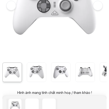
Giá niêm yết:
899.000 VND
Giá khuyến mại:
499.000 VND
Tiết kiệm 400.000 VND (-44%)
Giá mua online:
599.000 VND
Tiết kiệm 300.000 VND (-33%)
Giá mua trả góp (6 tháng):
99.834 VND / tháng
Trả góp qua thẻ VISA (12 tháng):
49.917 VND / tháng
Giá đã bao gồm VAT
Mã sản phẩm:
GPPX0019
Bảo hành:
12 tháng
Thương hiệu:
PXN
Tình trạng:
Còn hàng
Thêm vào giỏ hàng
Mua ngay
Mua trả góp 0%
Thông số nổi bật
Tay cầm chơi game không dây PXN P5
Chuẩn kết nối: Wireless 2.4Ghz / Bluetooth / Dây USB
Công nghệ Joystick và Triggers Hall Effect
4 nút mặt sau có thể Macro
Tích hợp mô tơ rung kép
Tích hợp cảm biến con quay hồi chuyển
Tương thích: Nintendo Switch, Switch Lite, Switch OLED, PC/Lapt
Dung lượng pin: 1000mAh
Hình ảnh mang tính chất minh hoạ / tham khảo !
Thông số kỹ thuật
Hãng
PXN
Chủng loại
PXN P5