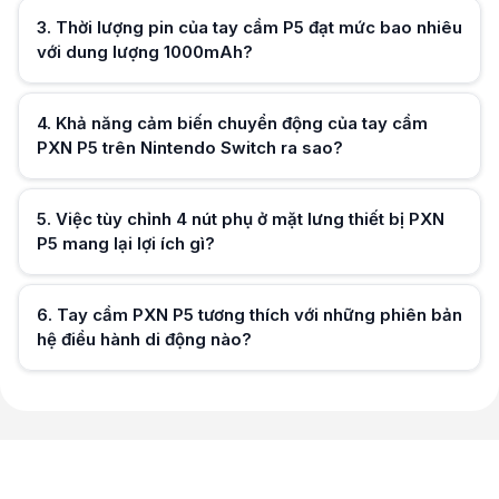
3
.
Thời lượng pin của tay cầm P5 đạt mức bao nhiêu
với dung lượng 1000mAh?
Hữu ích (
0
)
4
.
Khả năng cảm biến chuyển động của tay cầm
PXN P5 trên Nintendo Switch ra sao?
Hữu ích (
0
)
5
.
Việc tùy chỉnh 4 nút phụ ở mặt lưng thiết bị PXN
P5 mang lại lợi ích gì?
Hữu ích (
0
)
6
.
Tay cầm PXN P5 tương thích với những phiên bản
hệ điều hành di động nào?
Hữu ích (
0
)
Hữu ích (
0
)