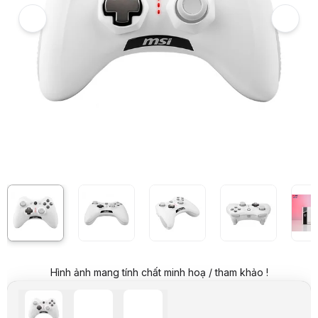
Giá mua trả góp (6 tháng):
154.834 VND / tháng
Trả góp qua thẻ VISA (12 tháng):
77.417 VND / tháng
Giá đã bao gồm VAT
Mã sản phẩm:
GPMS0004
Bảo hành:
12 Tháng
Thương hiệu:
HACOM
Tình trạng:
Order trước – giao sau
Thêm vào giỏ hàng
Mua ngay
Mua trả góp 0%
Thông số nổi bật
Tay cầm chơi game không dây MSI Force GC30 V2
Chuẩn kết nối: Wireless 2.4Ghz / Có dây
Tích hợp mô tơ rung kép
Nâng cấp chất lượng nút bấm bền bỉ hơn và mang lại cảm giác bấm
Đi kèm miếng cover D-pad dễ dàng thay thế để thay đổi cách chơi
Dung lượng pin 600mAH mang lại thời lượng lên đến 8h chơi liên 
Tương thích với PC và Android
Thông số kỹ thuật
•Các nút analog được cải tiến, mang sự chính xác cực cao
•Sử dụng được hơn 2 triệu lượt nhấp so với các đối thủ tay cầm trên t
•Nút D-Pad có thể thay thế
Hình ảnh mang tính chất minh hoạ / tham khảo !
•Động cơ rung, tạo cảm giác chân thật nhất
•Cung cấp 2 kết nối: không dây qua USB và có dây
•Sử dụng pin sạc, thời lượng pin lên đến 8 giờ chơi game