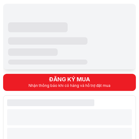
Mẫu tay cầm này có thiết kế rất chắc chắn. Tây cầm có 2 chế độ kết 
Thanh Quốc - 0990055****
5/5
15:12 24/10/2022
V2 nâng cấp chất lượng nút bấm bền bỉ hơn và mang lại cảm giác bấm 
Trương Chiêu 11
5/5
13:26 4/12/2022
Làm thế nào để đặt hàng vậy ạ?
Bích 1
5/5
15:42 20/12/2022
Giá tốt trong tầm giá, giao hàng nhanh
CAO THÀNH MINH - 0933324****
5/5
09:19 4/3/2023
Chất lượng tạm ổn, giá rẻ nên cũng không yêu cầu quá cao
ĐĂNG KÝ MUA
Nhận thông báo khi có hàng và hỗ trợ đặt mua