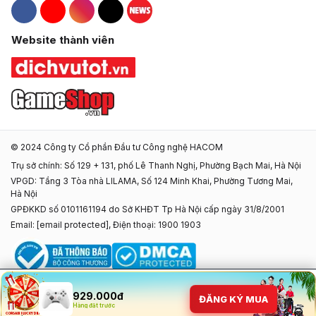
Hacom Facebook
Hacom YouTube
Hacom Instagram
Hacom TikTok
Website thành viên
© 2024 Công ty Cổ phần Đầu tư Công nghệ HACOM
Trụ sở chính: Số 129 + 131, phố Lê Thanh Nghị, Phường Bạch Mai, Hà Nội
VPGD: Tầng 3 Tòa nhà LILAMA, Số 124 Minh Khai, Phường Tương Mai,
Hà Nội
GPĐKKD số 0101161194 do Sở KHĐT Tp Hà Nội cấp ngày 31/8/2001
Email:
[email protected]
, Điện thoại: 1900 1903
929.000đ
ĐĂNG KÝ MUA
Hàng đặt trước