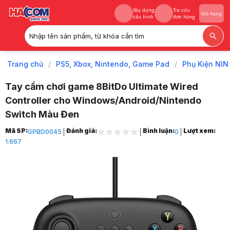
Xây dựng
Tra cứu
Giỏ hàng
cấu hình
đơn hàng
Nhập tên sản phẩm, từ khóa cần tìm
Xây dựng
Tra cứu
Giỏ hàng
cấu hình
đơn hàng
Trang chủ
/
PS5, Xbox, Nintendo, Game Pad
/
Phụ Kiện NI
Tay cầm chơi game 8BitDo Ultimate Wired
Controller cho Windows/Android/Nintendo
Switch Màu Đen
Trang chủ
Mã SP:
Đánh giá:
Bình luận:
Lượt xem:
GPBD0045
0
1
1.667
PS5, Xbox, Nintendo, Game Pad
2
Phụ Kiện NINTENDO SWITCH
3
Tay cầm chơi game 8BitDo Ultimate Wired Controller cho Windows/A
4
Hình ảnh và video sản phẩm
Tay cầm chơi game 8BitDo Ultimate Wired Controller cho Windows/A