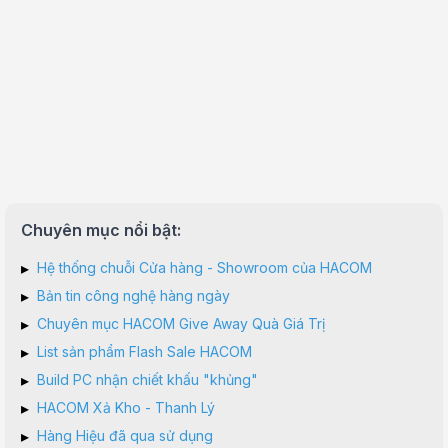
Chuyên mục nổi bật:
▸
Hệ thống chuỗi Cửa hàng - Showroom của HACOM
▸
Bản tin công nghệ hàng ngày
▸
Chuyên mục HACOM Give Away Quà Giá Trị
▸
List sản phẩm Flash Sale HACOM
▸
Build PC nhận chiết khấu "khủng"
▸
HACOM Xả Kho - Thanh Lý
▸
Hàng Hiệu đã qua sử dụng