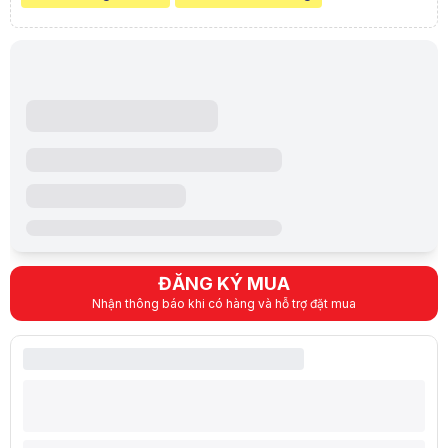
"},"tblPromotionItemPrimary":[{"id":587657.0,"idPromotion":206726.0,"i
ĐĂNG KÝ MUA
Nhận thông báo khi có hàng và hỗ trợ đặt mua