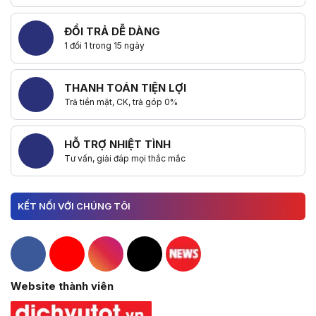
ĐỔI TRẢ DỄ DÀNG
1 đổi 1 trong 15 ngày
THANH TOÁN TIỆN LỢI
Trả tiền mặt, CK, trả góp 0%
HỖ TRỢ NHIỆT TÌNH
Tư vấn, giải đáp mọi thắc mắc
KẾT NỐI VỚI CHÚNG TÔI
Hacom Facebook
Hacom YouTube
Hacom Instagram
Hacom TikTok
Website thành viên