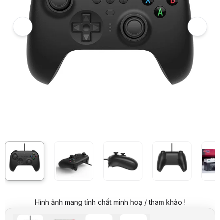
Ảnh thực tế từ khách hàng
Ảnh thực tế từ khách hàng
Giá niêm yết:
999.000 VND
Giá khuyến mại:
549.000 VND
Tiết kiệm 450.000 VND (-45%)
Giá mua online:
499.000 VND
Tiết kiệm 500.000 VND (-50%)
Giá mua trả góp (6 tháng):
83.167 VND / tháng
Trả góp qua thẻ VISA (12 tháng):
41.584 VND / tháng
Giá đã bao gồm VAT
Mã sản phẩm:
GPBD0045
Bảo hành:
12 Tháng
Thương hiệu:
8BitDo
Tình trạng:
Order trước – giao sau
Thêm vào giỏ hàng
Mua ngay
Mua trả góp 0%
Thông số nổi bật
Tay cầm chơi game 8BitDo Ultimate Wired Controller
Chuẩn kết nối: Dây USB
Tương thích: Windows/Android/Nintendo Switch / Steam Deck / R
Nút chuyển đổi Cấu hình tùy chỉnh, 3 cấu hình, bật nhanh
Tùy chỉnh remap nút, điều chỉnh độ nhạy của analog stick và phím
Hai nút phụ có thể tuỳ chỉnh bổ sung
Thông số kỹ thuật
Tên sản phẩm
Tay cầm chơi game 8BitDo Ultimate Wired Controll
Hình ảnh mang tính chất minh hoạ / tham khảo !
Thương hiệu
8BitDo