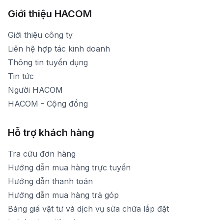
Thời gian mở cửa: Từ 8h30-20h30 hàng ngày
[email protected]
Xem bản đồ đường đi
Giới thiệu HACOM
Thời gian mở cửa: Từ 8h30-19h hàng ngày
1900 1903 (máy lẻ 159) -(028)73000322
Thời gian nghỉ trưa: Từ 12h-13h30 hàng ngày
Giới thiệu công ty
1900 1903 (máy lẻ 160)
[email protected]
Liên hệ hợp tác kinh doanh
Thời gian mở cửa: Từ 8h30-20h hàng ngày
Thông tin tuyển dụng
Tin tức
Người HACOM
HACOM - Cộng đồng
Hỗ trợ khách hàng
Tra cứu đơn hàng
Hướng dẫn mua hàng trực tuyến
Hướng dẫn thanh toán
Hướng dẫn mua hàng trả góp
Bảng giá vật tư và dịch vụ sửa chữa lắp đặt