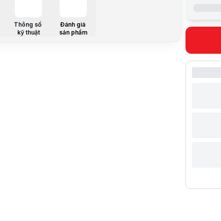
Fan RP
Thông số
Đánh giá
kỹ thuật
sản phẩm
Noise L
Color
CPU Soc
Water C
Mô tả sản 
Lưu ý:
Bài v
Danh mục:
Khuyến mãi
[{"tblPromo
ƯU ĐÃI M
Giảm giá lê
(
chi tiết ch
"},"tblProm