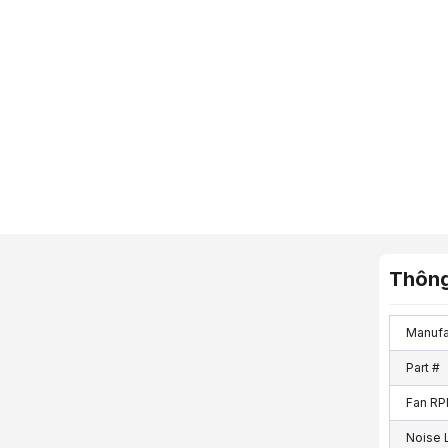
Thông
Manufa
Part #
Fan R
Noise 