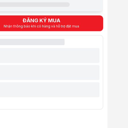
M
500 - 2400 RPM
ĐĂNG KÝ MUA
Nhận thông báo khi có hàng và hỗ trợ đặt mua
evel
30 dB
Black
ket
AM4; AM5; LGA1150; LGA1151; LGA1155; LGA1156; LGA12
ooled
Yes - 360 mm
phẩm
iết và hình ảnh mang tính tham khảo. Cấu hình và đặc tính sản phẩm có 
Tản Nhiệt, Fan, Đèn Led
,
Tản nhiệt nước cho PC
,
Tản nhiệt nước All in
 đặc biệt
tion":{"ismultiple":true,"id":206134.0,"code":"KM1203263654","type":"1"
UA HÀNG TẠI HACOM
n tới
30.000.000đ
khi khách hàng Build trọn bộ PC tại HACOM
ương trình
)
otionItemPrimary":[{"id":383488.0,"idPromotion":206134.0,"idItemPrimary