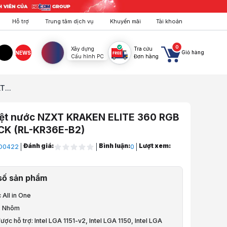
Hỗ trợ
Trung tâm dịch vụ
Khuyến mãi
Tài khoản
0
Xây dựng
Tra cứu
Giỏ hàng
NEWS
Cấu hình PC
Đơn hàng
agram
TikTok
T...
iệt nước NZXT KRAKEN ELITE 360 RGB
CK (RL-KR36E-B2)
Đánh giá:
Bình luận:
Lượt xem:
D0422
0
Fan, Đèn Led
số sản phẩm
nước cho PC
c All in One
ước All in One
u: Nhôm
ược hỗ trợ: Intel LGA 1151-v2, Intel LGA 1150, Intel LGA
nước NZXT KRAKEN ELITE 360 RGB V2 BLACK (RL-KR36E-B2)