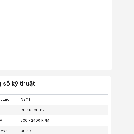
 số kỹ thuật
cturer
NZXT
RL-KR36E-B2
PM
500 - 2400 RPM
Level
30 dB