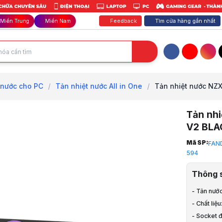
Feedback
Tìm cửa hàng gần nhất
Miền Trung
Miền Nam
Facebook
YouTube
Inst
 nước cho PC
/
Tản nhiệt nước All in One
/
Tản nhiệt nước NZX
Tản nh
V2 BLA
Trang chủ
Mã SP:
FAN
1
594
Tản Nhiệt, 
2
Thông 
Tản nhiệt 
3
- Tản nướ
Tản nhiệt n
- Chất liệ
4
- Socket đ
Tản nhiệt 