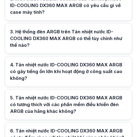
Tản nhiệt nước ID-COOLING DX360 MAX ARGB cung cấp hiệu suất làm má
ID-COOLING DX360 MAX ARGB có yêu cầu gì về
Tản nhiệt nước ID-COOLING DX360 MAX ARGB có đi kèm với keo tản nh
case máy tính?
Có, Tản nhiệt nước ID-COOLING DX360 MAX ARGB thường đi kèm với keo t
Hữu ích (
0
)
3
.
Hệ thống đèn ARGB trên Tản nhiệt nước ID-
COOLING DX360 MAX ARGB có thể tùy chỉnh như
thế nào?
Hữu ích (
0
)
4
.
Tản nhiệt nước ID-COOLING DX360 MAX ARGB
có gây tiếng ồn lớn khi hoạt động ở công suất cao
không?
Hữu ích (
0
)
5
.
Tản nhiệt nước ID-COOLING DX360 MAX ARGB
có tương thích với các phần mềm điều khiển đèn
ARGB của hãng khác không?
Hữu ích (
0
)
6
.
Tản nhiệt nước ID-COOLING DX360 MAX ARGB