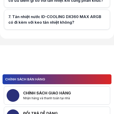
có ưu điểm gì so với tản nhiệt khí cùng phân khúc?
Hữu ích (
0
)
7
.
Tản nhiệt nước ID-COOLING DX360 MAX ARGB
có đi kèm với keo tản nhiệt không?
Hữu ích (
0
)
Hữu ích (
0
)
CHÍNH SÁCH BÁN HÀNG
CHÍNH SÁCH GIAO HÀNG
Nhận hàng và thanh toán tại nhà
ĐỔI TRẢ DỄ DÀNG