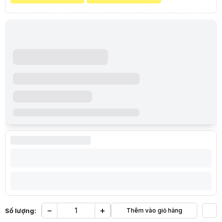
−
+
Số lượng:
Thêm vào giỏ hàng
Yêu