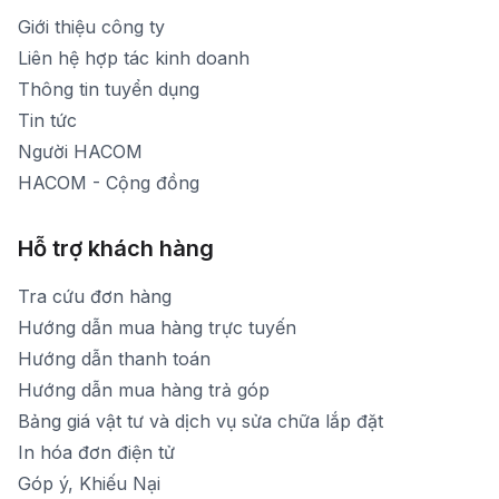
Thời gian nghỉ trưa: Từ 12h-13h30 hàng ngày
Giới thiệu công ty
1900 1903 (máy lẻ 160)
[email protected]
Liên hệ hợp tác kinh doanh
Thời gian mở cửa: Từ 8h30-20h hàng ngày
Thông tin tuyển dụng
Tin tức
Người HACOM
HACOM - Cộng đồng
Hỗ trợ khách hàng
Tra cứu đơn hàng
Hướng dẫn mua hàng trực tuyến
Hướng dẫn thanh toán
Hướng dẫn mua hàng trả góp
Bảng giá vật tư và dịch vụ sửa chữa lắp đặt
In hóa đơn điện tử
Góp ý, Khiếu Nại