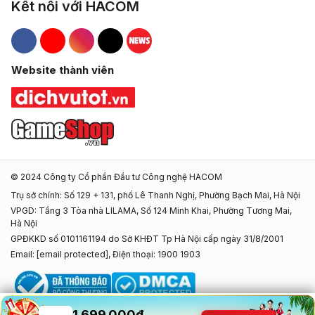
Kết nối với HACOM
Hacom Facebook
Hacom YouTube
Hacom Instagram
Hacom TikTok
Website thành viên
© 2024 Công ty Cổ phần Đầu tư Công nghệ HACOM
Trụ sở chính: Số 129 + 131, phố Lê Thanh Nghị, Phường Bạch Mai, Hà Nội
VPGD: Tầng 3 Tòa nhà LILAMA, Số 124 Minh Khai, Phường Tương Mai,
Hà Nội
GPĐKKD số 0101161194 do Sở KHĐT Tp Hà Nội cấp ngày 31/8/2001
Email:
[email protected]
, Điện thoại: 1900 1903
1.699.000đ
1.699.000đ