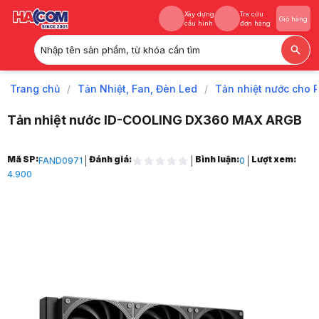
Xây dựng
Tra cứu
Giỏ hàng
cấu hình
đơn hàng
Nhập tên sản phẩm, từ khóa cần tìm
Xây dựng
Tra cứu
Giỏ hàng
cấu hình
đơn hàng
Trang chủ
/
Tản Nhiệt, Fan, Đèn Led
/
Tản nhiệt nước cho 
Tản nhiệt nước ID-COOLING DX360 MAX ARGB
Trang chủ
Mã SP:
Đánh giá:
Bình luận:
Lượt xem:
FAND0971
0
1
4.900
Tản Nhiệt, Fan, Đèn Led
2
Tản nhiệt nước cho PC
3
Tản nhiệt nước All in One
4
Tản nhiệt nước ID-COOLING DX360 MAX ARGB
5
Hình ảnh và video sản phẩm
Tản nhiệt nước ID-COOLING DX360 MAX ARGB