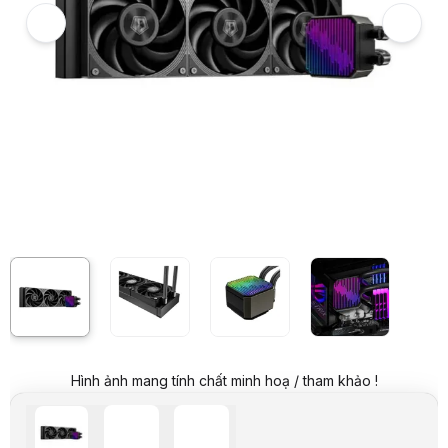
Giá niêm yết:
2.299.000 VND
Giá khuyến mại:
1.449.000 VND
Tiết kiệm 850.000 VND (-37%)
Giá mua online:
1.699.000 VND
Tiết kiệm 600.000 VND (-26%)
Giá mua trả góp (6 tháng):
283.167 VND / tháng
Trả góp qua thẻ VISA (12 tháng):
141.584 VND / tháng
Giá đã bao gồm VAT
Mã sản phẩm:
FAND0971
Bảo hành:
24 Tháng
Thương hiệu:
ID COOLING
Tình trạng:
Còn hàng
Thêm vào giỏ hàng
Mua ngay
Mua trả góp 0%
Thông số nổi bật
Hỗ trợ lắp đặt Socket: Intel: LGA1851/1700/1200/115X ; AMD: AM5
Kích thước : 400x120x38mm
Tốc độ bơm: 2900±10%RPM
Độ ồn bơm: 25dB
Thông số kỹ thuật
Socket
Intel: LGA1851/1700/1200/115X ; AMD: AM5/AM4
Tính năng
Làm mát máy tính
Tốc độ
0～2150±10%RPM
Hình ảnh mang tính chất minh hoạ / tham khảo !
Fan
120×120×25mm
Cổng kết nối
4Pin PWM
Độ ồn
32.5dB(A) Max