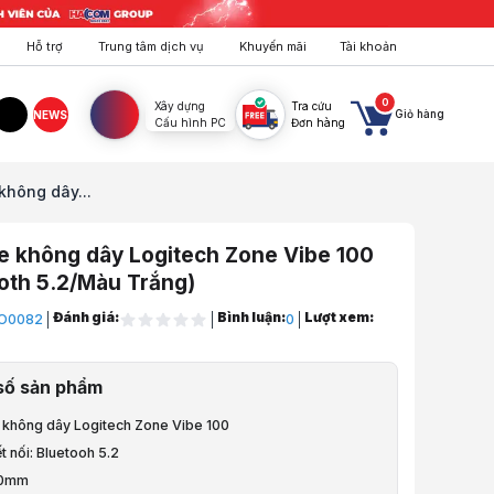
Hỗ trợ
Trung tâm dịch vụ
Khuyến mãi
Tài khoản
0
Xây dựng
Tra cứu
Giỏ hàng
NEWS
Cấu hình PC
Đơn hàng
agram
TikTok
không dây...
e không dây Logitech Zone Vibe 100
oth 5.2/Màu Trắng)
Đánh giá:
Bình luận:
Lượt xem:
O0082
0
ghe, Mic, Webcam
số sản phẩm
e không dây Logitech Zone Vibe 100
hông Dây
t nối: Bluetooh 5.2
40mm
uetooth