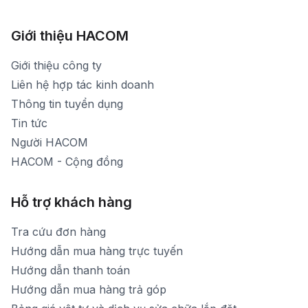
783 Phan Văn Trị - Hạnh Thông - TP. Hồ Chí Minh
[email protected]
1900 1903 (máy lẻ 161) - (028)73000322
Hình ảnh thực tế từ showroom
Thời gian mở cửa: Từ 8h30-20h30 hàng ngày
[email protected]
Xem bản đồ đường đi
Giới thiệu HACOM
Thời gian mở cửa: Từ 8h30-19h hàng ngày
1900 1903 (máy lẻ 159) -(028)73000322
Thời gian nghỉ trưa: Từ 12h-13h30 hàng ngày
Giới thiệu công ty
1900 1903 (máy lẻ 160)
[email protected]
Liên hệ hợp tác kinh doanh
Thời gian mở cửa: Từ 8h30-20h hàng ngày
Thông tin tuyển dụng
Tin tức
Người HACOM
HACOM - Cộng đồng
Hỗ trợ khách hàng
Tra cứu đơn hàng
Hướng dẫn mua hàng trực tuyến
Hướng dẫn thanh toán
Hướng dẫn mua hàng trả góp