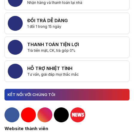
Nhận hàng và thanh toán tại nhà
ĐỔI TRẢ DỄ DÀNG
1 đổi 1 trong 15 ngày
THANH TOÁN TIỆN LỢI
Trả tiền mặt, CK, trả góp 0%
HỖ TRỢ NHIỆT TÌNH
Tư vấn, giải đáp mọi thắc mắc
KẾT NỐI VỚI CHÚNG TÔI
Hacom Facebook
Hacom YouTube
Hacom Instagram
Hacom TikTok
Website thành viên