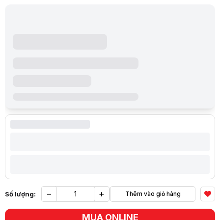
−
+
Số lượng:
Thêm vào giỏ hàng
Yêu
MUA ONLINE