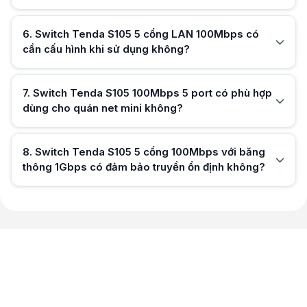
Hữu ích (
0
)
6
.
Switch Tenda S105 5 cổng LAN 100Mbps có
cần cấu hình khi sử dụng không?
Hữu ích (
0
)
7
.
Switch Tenda S105 100Mbps 5 port có phù hợp
dùng cho quán net mini không?
Hữu ích (
0
)
8
.
Switch Tenda S105 5 cổng 100Mbps với băng
thông 1Gbps có đảm bảo truyền ổn định không?
Hữu ích (
0
)
Hữu ích (
0
)