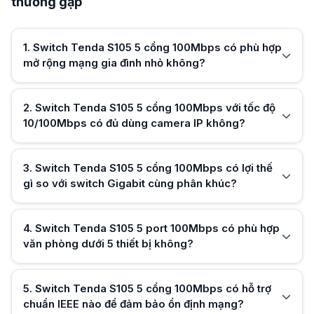
thường gặp
Switch Tenda S105 5 cổng 100Mbps chạy ổn định camera IP cơ bản, ti
Switch Tenda S105 5 cổng 100Mbps có lợi thế gì so với switch Gigabit
Switch Tenda S105 5 cổng 100Mbps tiết kiệm chi phí và đủ dùng mạng cơ
1
.
Switch Tenda S105 5 cổng 100Mbps có phù hợp
Switch Tenda S105 5 port 100Mbps có phù hợp văn phòng dưới 5 thiết 
mở rộng mạng gia đình nhỏ không?
Switch Tenda S105 5 port 100Mbps phù hợp văn phòng nhỏ, dễ triển kh
Switch Tenda S105 5 cổng 100Mbps có hỗ trợ chuẩn IEEE nào để đảm 
Switch Tenda S105 5 cổng 100Mbps hỗ trợ IEEE 802.3/802.3u/802.3x giú
Switch Tenda S105 5 cổng LAN 100Mbps có cần cấu hình khi sử dụng 
2
.
Switch Tenda S105 5 cổng 100Mbps với tốc độ
Switch Tenda S105 5 cổng LAN 100Mbps dạng plug and play, tiện hơn 
10/100Mbps có đủ dùng camera IP không?
Switch Tenda S105 100Mbps 5 port có phù hợp dùng cho quán net min
Hữu ích (
0
)
Switch Tenda S105 100Mbps 5 port chỉ phù hợp quy mô nhỏ, không tối ư
Switch Tenda S105 5 cổng 100Mbps với băng thông 1Gbps có đảm bảo 
3
.
Switch Tenda S105 5 cổng 100Mbps có lợi thế
Switch Tenda S105 5 cổng 100Mbps có switching 1Gbps giúp chia tải tốt,
gì so với switch Gigabit cùng phân khúc?
Hữu ích (
0
)
4
.
Switch Tenda S105 5 port 100Mbps có phù hợp
văn phòng dưới 5 thiết bị không?
Hữu ích (
0
)
5
.
Switch Tenda S105 5 cổng 100Mbps có hỗ trợ
chuẩn IEEE nào để đảm bảo ổn định mạng?