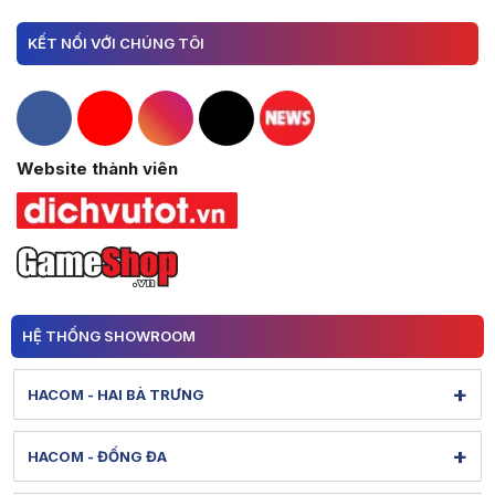
KẾT NỐI VỚI CHÚNG TÔI
Hacom Facebook
Hacom YouTube
Hacom Instagram
Hacom TikTok
Website thành viên
HỆ THỐNG SHOWROOM
+
HACOM - HAI BÀ TRƯNG
131 Lê Thanh Nghị - Bạch Mai - Hà Nội
+
HACOM - ĐỐNG ĐA
Hình ảnh thực tế từ showroom
Xem bản đồ đường đi