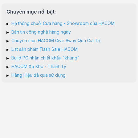
Chuyên mục nổi bật:
▸
Hệ thống chuỗi Cửa hàng - Showroom của HACOM
▸
Bản tin công nghệ hàng ngày
▸
Chuyên mục HACOM Give Away Quà Giá Trị
▸
List sản phẩm Flash Sale HACOM
▸
Build PC nhận chiết khấu "khủng"
▸
HACOM Xả Kho - Thanh Lý
▸
Hàng Hiệu đã qua sử dụng