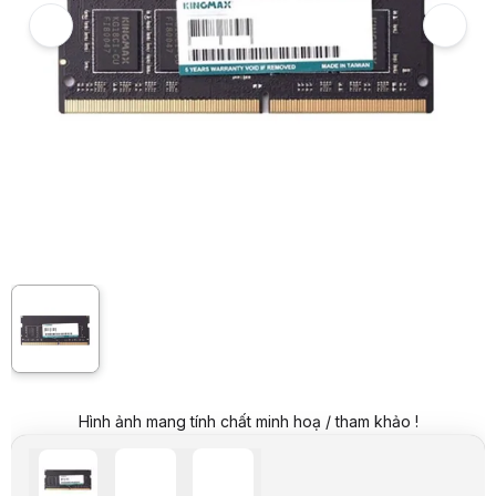
Giá niêm yết:
6.990.000 VND
Giá mua online:
5.490.000 VND
Tiết kiệm 1.500.000 VND (-21%)
Giá mua trả góp (6 tháng):
915.000 VND / tháng
Trả góp qua thẻ VISA (12 tháng):
457.500 VND / tháng
Giá đã bao gồm VAT
Mã sản phẩm:
RAKM0250
Bảo hành:
36 Tháng
Thương hiệu:
KINGMAX
Tình trạng:
Order trước – giao sau
Thêm vào giỏ hàng
Mua ngay
Mua trả góp 0%
Thông số nổi bật
Hãng sản xuất: King Max
Dung lượng: 16GB
Tốc độ (bus): 4800Mhz
Loại RAM: DDR5
Thông số kỹ thuật
Hãng
Kingmax
Dung lượng
16GB
BUS
4800Mhz
Loại RAM
DDR5
Hình ảnh mang tính chất minh hoạ / tham khảo !
Mô tả sản phẩm
RAM Laptop Kingmax 16GB DDR5 4800MHz (KM-SD5-4800-16GS
RAM Laptop
Kingmax KM-SD5-4800-16GS
là lựa chọn nâng cấp hi
Tốc độ và hiệu suất vượt trội