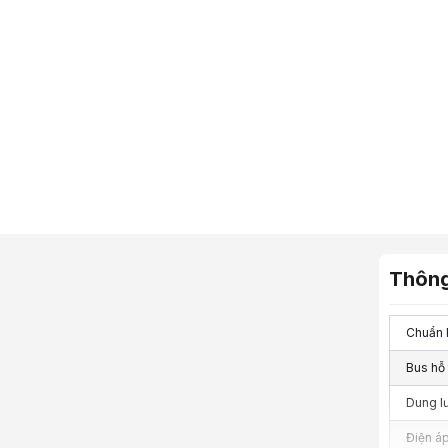
Thông
Chuẩn
Bus hỗ 
Dung l
Điện á