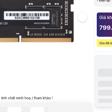
- Điện áp: 
5
Hình ảnh v
RAM Lapto
Giá k
Giá niêm yế
Giá mua on
799
Giá mua trả
Trả góp qua
Giá đã bao
Mã sản ph
Giá đã 
Bảo hành:
Thương hi
Tình trạng
Thêm vào g
Thông số nổ
Dung lượn
Chuẩn: D
Bus: 3200
Điện áp: 1.
Thông số k
Chuẩn Ra
tính chất minh hoạ / tham khảo !
Bus hỗ trợ
Dung lượn
Điện áp