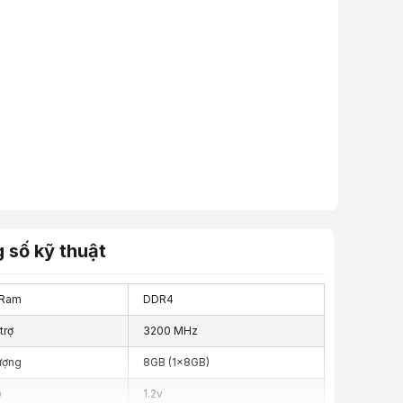
 số kỹ thuật
 Ram
DDR4
trợ
3200 MHz
ượng
8GB (1x8GB)
p
1.2v