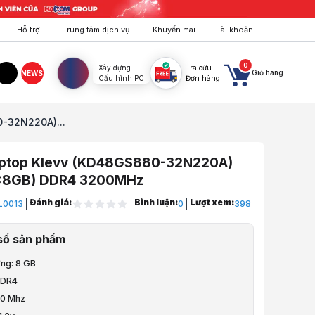
Hỗ trợ
Trung tâm dịch vụ
Khuyến mãi
Tài khoản
0
Xây dựng
Tra cứu
Giỏ hàng
NEWS
Cấu hình PC
Đơn hàng
agram
TikTok
-32N220A)...
ptop Klevv (KD48GS880-32N220A)
x8GB) DDR4 3200MHz
Đánh giá:
Bình luận:
Lượt xem:
L0013
0
398
ptop, PC, Điện Thoại
số sản phẩm
aptop
ợng: 8 GB
DDR4
00 Mhz
p Klevv (KD48GS880-32N220A) 8GB (1x8GB) DDR4 3200MHz