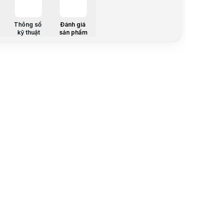
Mô tả sản 
Tăng hiệu
RAM Laptop 
Thông số
Đánh giá
kỹ thuật
sản phẩm
Chuẩn DDR
Với tốc độ 
Thiết kế nh
Sản phẩm có
Lưu ý:
Bài v
Danh mục:
Thông báo 
Sản phẩm 