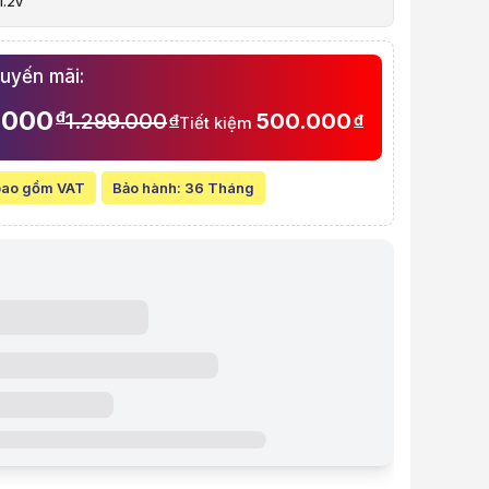
1.2v
à video sản phẩm
p Klevv (KD48GS880-32N220A) 8GB (1x8GB) DDR4 3200MHz
huyến mãi:
t:
1.299.000 VND
line:
799.000 VND
Tiết kiệm 500.000 VND (-38%)
.000
đ
1.299.000
500.000
 góp (6 tháng):
133.167 VND / tháng
đ
đ
Tiết kiệm
 thẻ VISA (12 tháng):
66.584 VND / tháng
 gồm VAT
ẩm:
RAKL0013
bao gồm VAT
Bảo hành:
36 Tháng
36 Tháng
ệu:
Klevv
:
Order trước – giao sau
iỏ hàng
Mua ngay
Mua trả góp 0%
i bật
g: 8 GB
DR4
 Mhz
2v
ỹ thuật
m
DDR4
3200 MHz
g
8GB (1x8GB)
1.2v