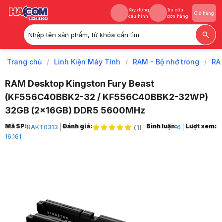
Xây dựng
Tra cứu
Giỏ hàng
cấu hình
đơn hàng
Nhập tên sản phẩm, từ khóa cần tìm
Xây dựng
Tra cứu
Giỏ hàng
cấu hình
đơn hàng
Trang chủ
/
Linh Kiện Máy Tính
/
RAM - Bộ nhớ trong
/
RA
RAM Desktop Kingston Fury Beast
(KF556C40BBK2-32 / KF556C40BBK2-32WP)
32GB (2x16GB) DDR5 5600MHz
Trang chủ
Mã SP:
Đánh giá:
Bình luận:
Lượt xem:
RAKT0313
6
(
1
)
1
16.161
Linh Kiện Máy Tính
2
RAM - Bộ nhớ trong
3
RAM DDR5
4
RAM Desktop Kingston Fury Beast (KF556C40BBK2-32/KF556C40BB
5
Hình ảnh và video sản phẩm