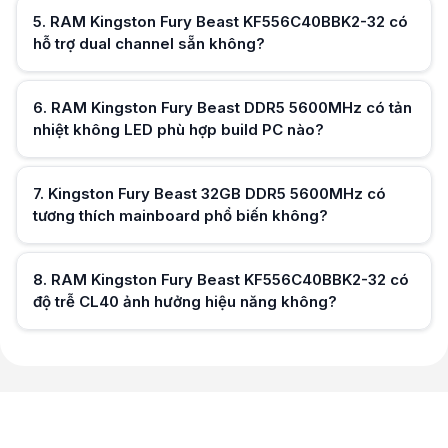
5
.
RAM Kingston Fury Beast KF556C40BBK2-32 có
hỗ trợ dual channel sẵn không?
Hữu ích (
0
)
6
.
RAM Kingston Fury Beast DDR5 5600MHz có tản
nhiệt không LED phù hợp build PC nào?
Hữu ích (
0
)
7
.
Kingston Fury Beast 32GB DDR5 5600MHz có
tương thích mainboard phổ biến không?
Hữu ích (
0
)
8
.
RAM Kingston Fury Beast KF556C40BBK2-32 có
độ trễ CL40 ảnh hưởng hiệu năng không?
Hữu ích (
0
)
Hữu ích (
0
)