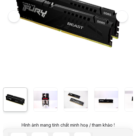
RAM Desktop Kingston Fury Beast (KF556C40BBK2-32/KF556C40BB
Video review chi tiết RAM Desktop Kingston Fury Beast (KF556C4
Giá niêm yết:
15.990.000 VND
Giá mua online:
14.290.000 VND
Tiết kiệm 1.700.000 VND (-11%)
Hình ảnh mang tính chất minh hoạ / tham khảo !
Giá mua trả góp (6 tháng):
2.381.667 VND / tháng
Trả góp qua thẻ VISA (12 tháng):
1.190.834 VND / tháng