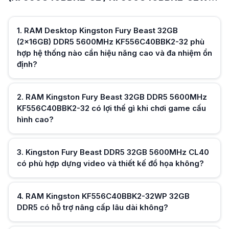
RAM Kingston Fury Beast DDR5 5600MHz cho tốc độ tải nhanh, giảm gi
và những câu hỏi thường gặp
Kingston Fury Beast DDR5 32GB 5600MHz CL40 có phù hợp dựng video 
Kingston Fury Beast 32GB CL40 hỗ trợ render nhanh, xử lý file lớn tốt h
1
.
RAM Desktop Kingston Fury Beast 32GB
RAM Kingston KF556C40BBK2-32WP 32GB DDR5 có hỗ trợ nâng cấp lâu
(2x16GB) DDR5 5600MHz KF556C40BBK2-32 phù
Kingston Fury Beast DDR5 32GB cho nền tảng mới, dễ nâng cấp CPU và
hợp hệ thống nào cần hiệu năng cao và đa nhiệm ổn
RAM Kingston Fury Beast KF556C40BBK2-32 có hỗ trợ dual channel sẵ
Kingston Fury Beast 32GB gồm 2x16GB chạy dual channel tối ưu hiệu 
định?
RAM Kingston Fury Beast DDR5 5600MHz có tản nhiệt không LED phù h
Kingston Fury Beast tản nhiệt đen không LED phù hợp build tối giản, 
Kingston Fury Beast 32GB DDR5 5600MHz có tương thích mainboard ph
2
.
RAM Kingston Fury Beast 32GB DDR5 5600MHz
Kingston Fury Beast DDR5 tương thích main hỗ trợ DDR5, cần kiểm tra c
KF556C40BBK2-32 có lợi thế gì khi chơi game cấu
RAM Kingston Fury Beast KF556C40BBK2-32 có độ trễ CL40 ảnh hưởng
hình cao?
CL40 trên DDR5 vẫn cho hiệu năng cao nhờ xung 5600MHz, thực tế nh
Hữu ích (
0
)
3
.
Kingston Fury Beast DDR5 32GB 5600MHz CL40
có phù hợp dựng video và thiết kế đồ họa không?
Hữu ích (
0
)
4
.
RAM Kingston KF556C40BBK2-32WP 32GB
DDR5 có hỗ trợ nâng cấp lâu dài không?
Hữu ích (
0
)