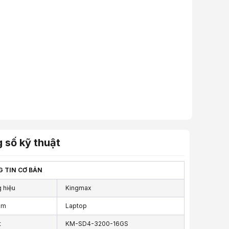
 số kỹ thuật
 TIN CƠ BẢN
 hiệu
Kingmax
am
Laptop
t
KM-SD4-3200-16GS