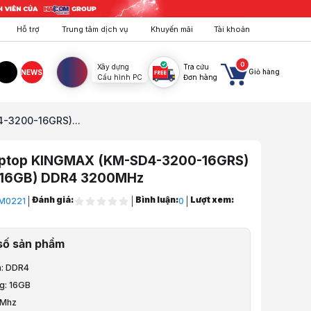
Hỗ trợ
Trung tâm dịch vụ
Khuyến mãi
Tài khoản
0
Xây dựng
Tra cứu
Giỏ hàng
NEWS
Cấu hình PC
Đơn hàng
agram
TikTok
-3200-16GRS)...
ptop KINGMAX (KM-SD4-3200-16GRS)
x16GB) DDR4 3200MHz
Đánh giá:
Bình luận:
Lượt xem:
M0221
0
ptop, PC, Điện Thoại
số sản phẩm
aptop
m: DDR4
g: 16GB
0Mhz
p KINGMAX (KM-SD4-3200-16GRS) 16G (1x16GB) DDR4 3200MHz