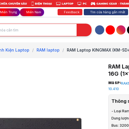
Feedback
Tìm cửa hàng gần nhất
Miền Trung
Miền Nam
Facebook
YouTube
Inst
nh Kiện Laptop
/
RAM laptop
/
RAM Laptop KINGMAX (KM-SD4
RAM La
16G (1
Trang chủ
Mã SP:
RAK
1
10.410
Phụ Kiện La
2
Thông 
Linh Kiện L
3
- Loại Ra
RAM laptop
Dung lượn
4
Bus: 320
RAM Lapto