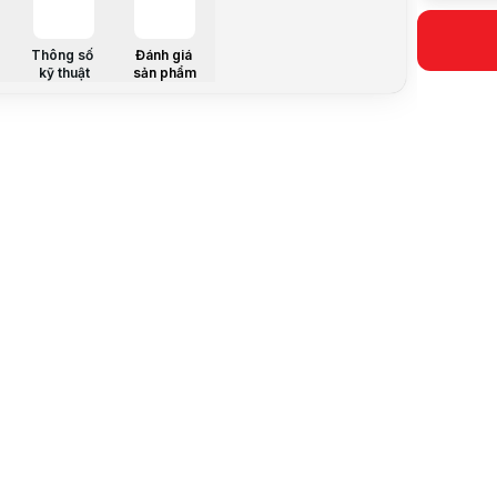
Dung lượn
Loại
Thông số
Đánh giá
Tốc độ
kỹ thuật
sản phẩm
Độ trễ
Hiệu điện t
ECC
Đóng gói
Màu sắc
Tản nhiệt
Màu LED
Mô tả sản 
KINGMAX 
Thiết kế tố
KINGMAX 16
Những điểm
Dung lượng
Với dung l
Chuẩn DDR
RAM hoạt độ
Hoạt động ổ
Sản phẩm sở
Thiết kế tậ