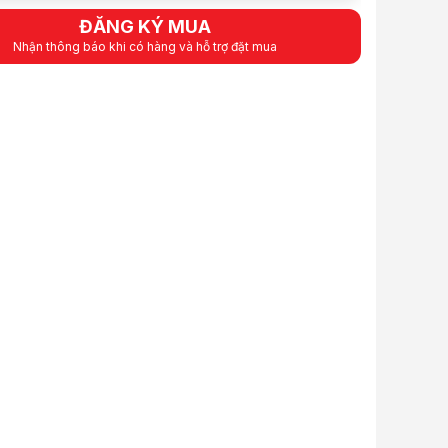
g
16GB(1x16GB)
ĐĂNG KÝ MUA
DDR4
Nhận thông báo khi có hàng và hỗ trợ đặt mua
3200 MHz
19 CL
hế
1.2V
Không hỗ trợ
1 thanh
Đen
Không
Không
phẩm
16GB DDR4 3200MHz
là bộ nhớ RAM dành cho laptop, đáp ứng nhu cầ
i ưu cho laptop
GB DDR4 3200MHz được thiết kế dành cho laptop, giúp người dùng dễ dà
 nổi bật của KINGMAX 16GB DDR4 3200MHz
 16GB nâng cao khả năng đa nhiệm
ượng 16GB, sản phẩm đáp ứng tốt các tác vụ như làm việc với nhiều ứn
4 tốc độ 3200MHz
ng ở tốc độ 3200MHz, hỗ trợ tăng tốc độ truyền dữ liệu và cải thiện h
n định với CL19 và điện áp 1.2V
 hữu độ trễ CL19 cùng điện áp hoạt động 1.2V theo tiêu chuẩn DDR4, g
p trung vào tính tương thích