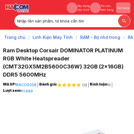
Xây dựng
Tra cứu
Giỏ hàng
cấu hình
đơn hàng
Nhập tên sản phẩm, từ khóa cần tìm
Xây dựng
Tra cứu
Giỏ hàng
cấu hình
đơn hàng
Trang chủ
/
Linh Kiện Máy Tính
/
RAM - Bộ nhớ trong
/
RA
Ram Desktop Corsair DOMINATOR PLATINUM
RGB White Heatspreader
(CMT32GX5M2B5600C36W) 32GB (2x16GB)
DDR5 5600MHz
Trang chủ
Mã SP:
Đánh giá:
Bình luận:
RACO0358
9
(
1
)
1
Lượt xem:
11.699
Linh Kiện Máy Tính
2
RAM - Bộ nhớ trong
3
RAM DDR5
4
RAM Desktop Corsair Dominator Platinum RGB White Heatspreade