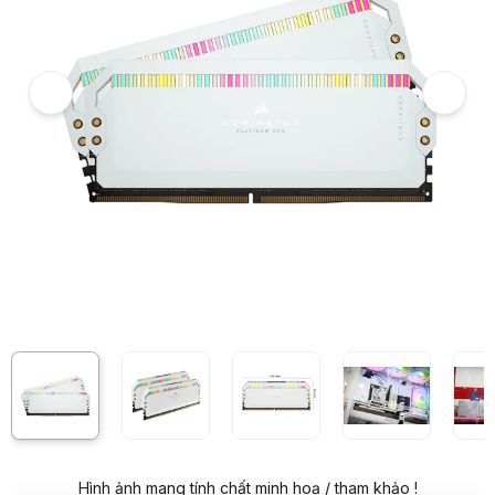
5
Hình ảnh và video sản phẩm
RAM Desktop Corsair Dominator Platinum RGB White Heatspreade
Video review chi tiết RAM Desktop Corsair Dominator Platinum R
Giá niêm yết:
15.990.000 VND
Giá mua online:
14.690.000 VND
Tiết kiệm 1.300.000 VND (-8%)
Giá mua trả góp (6 tháng):
Hình ảnh mang tính chất minh hoạ / tham khảo !
2.448.334 VND / tháng