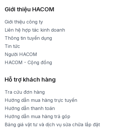
Hình ảnh thực tế từ showroom
Thời gian mở cửa: Từ 8h30-20h30 hàng ngày
[email protected]
Xem bản đồ đường đi
Giới thiệu HACOM
Thời gian mở cửa: Từ 8h30-19h hàng ngày
1900 1903 (máy lẻ 159) -(028)73000322
Thời gian nghỉ trưa: Từ 12h-13h30 hàng ngày
Giới thiệu công ty
1900 1903 (máy lẻ 160)
[email protected]
Liên hệ hợp tác kinh doanh
Thời gian mở cửa: Từ 8h30-20h hàng ngày
Thông tin tuyển dụng
Tin tức
Người HACOM
HACOM - Cộng đồng
Hỗ trợ khách hàng
Tra cứu đơn hàng
Hướng dẫn mua hàng trực tuyến
Hướng dẫn thanh toán
Hướng dẫn mua hàng trả góp
Bảng giá vật tư và dịch vụ sửa chữa lắp đặt