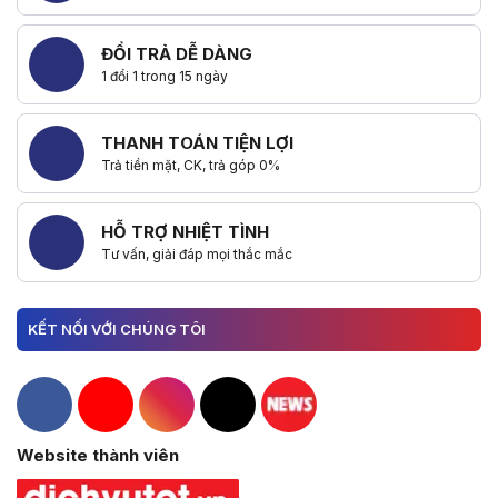
ĐỔI TRẢ DỄ DÀNG
1 đổi 1 trong 15 ngày
THANH TOÁN TIỆN LỢI
Trả tiền mặt, CK, trả góp 0%
HỖ TRỢ NHIỆT TÌNH
Tư vấn, giải đáp mọi thắc mắc
KẾT NỐI VỚI CHÚNG TÔI
Hacom Facebook
Hacom YouTube
Hacom Instagram
Hacom TikTok
Website thành viên