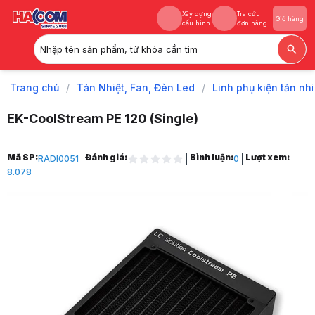
Xây dựng
Tra cứu
Giỏ hàng
cấu hình
đơn hàng
Nhập tên sản phẩm, từ khóa cần tìm
Xây dựng
Tra cứu
Giỏ hàng
cấu hình
đơn hàng
Trang chủ
/
Tản Nhiệt, Fan, Đèn Led
/
Linh phụ kiện tản nh
EK-CoolStream PE 120 (Single)
Trang chủ
Mã SP:
Đánh giá:
Bình luận:
Lượt xem:
RADI0051
0
1
8.078
Tản Nhiệt, Fan, Đèn Led
2
Linh phụ kiện tản nhiệt nước
3
Radiator - Két nước làm mát
4
EK-CoolStream PE 120 (Single)
5
Hình ảnh và video sản phẩm
EK-CoolStream PE 120 (Single)