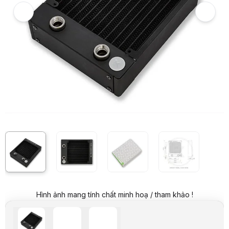
Giá niêm yết:
1.499.000 VND
Giá mua online:
899.000 VND
Tiết kiệm 600.000 VND (-40%)
Giá mua trả góp (6 tháng):
149.834 VND / tháng
Trả góp qua thẻ VISA (12 tháng):
74.917 VND / tháng
Giá đã bao gồm VAT
Mã sản phẩm:
RADI0051
Thương hiệu:
EKWB
Tình trạng:
Còn hàng
Thêm vào giỏ hàng
Mua ngay
Mua trả góp 0%
Thông số nổi bật
EK-CoolStream PE là két tản nhiệt nước chuyên dụng với thiết kế đặ
Là sản phẩm tản nhiệt tốt nhất trong phân khúc độ dày 40mm!
Thông số kỹ thuật
Mô tả chi tiết
Hãng sản xuất
EKWB
Chủng loại
Radiator EK-CoolStream PE 120
Kiểu tản nhiệt
Két tản nhiệt nước chuyên dụng
Kích thước
160 x 130 x 38 mm
Màu sắc
Màu đen
Hình ảnh mang tính chất minh hoạ / tham khảo !
Chất liệu
khung nhôm, lõi đồng
Dung tích
130 mL
FPI
19 (fin kép)
Áp suất thử nghiệm
1 bar(g)