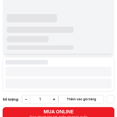
−
+
Số lượng:
Thêm vào giỏ hàng
Yêu
MUA ONLINE
Giao nhanh tận nơi, miễn phí toàn quốc