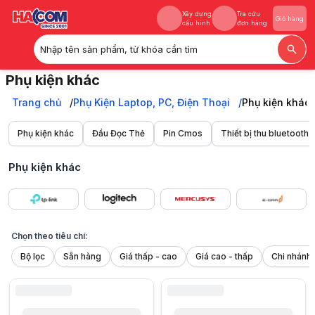
Xây dựng
Tra cứu
Giỏ hàng
cấu hình
đơn hàng
Nhập tên sản phẩm, từ khóa cần tìm
Xây dựng
Tra cứu
Giỏ hàng
Phụ kiện khác
cấu hình
đơn hàng
Trang chủ
Trang chủ
Phụ Kiện Laptop, PC, Điện Thoại
Phụ kiện khác
Phụ Kiện Laptop, PC, Điện Thoại
Phụ kiện khác
Phụ kiện khác
Đầu Đọc Thẻ
Pin Cmos
Thiết bị thu bluetooth
Phụ kiện khác
Chọn theo tiêu chí:
Bộ lọc
Sẵn hàng
Giá thấp - cao
Giá cao - thấp