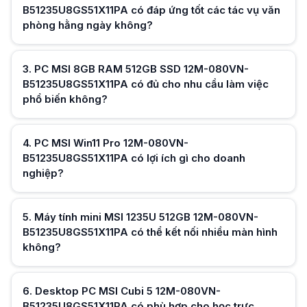
PC MSI 12M-080VN-B51235U8GS51X11PA có thể nâng cấp cấu hình trong
B51235U8GS51X11PA có đáp ứng tốt các tác vụ văn
Có. Tùy theo cấu hình thực tế của dòng Cubi 5, người dùng có thể nân
phòng hằng ngày không?
Mini PC MSI i5 1235U khác gì so với máy tính để bàn Tower truyền thốn
Hữu ích (
0
)
Dòng Mini PC ưu tiên kích thước nhỏ gọn, tiết kiệm điện năng và dễ lắ
PC Mini MSI Cubi 5 12M-080VN-B51235U8GS51X11PA có phù hợp làm m
3
.
PC MSI 8GB RAM 512GB SSD 12M-080VN-
Có. Thiết kế nhỏ gọn cùng hiệu năng ổn định giúp sản phẩm phù hợp ch
Đối tượng nào nên cân nhắc PC MSI 12M-080VN-B51235U8GS51X11PA?
B51235U8GS51X11PA có đủ cho nhu cầu làm việc
Sản phẩm phù hợp với doanh nghiệp, trường học, trung tâm đào tạo, cử
phổ biến không?
Hữu ích (
0
)
4
.
PC MSI Win11 Pro 12M-080VN-
B51235U8GS51X11PA có lợi ích gì cho doanh
nghiệp?
Hữu ích (
0
)
5
.
Máy tính mini MSI 1235U 512GB 12M-080VN-
B51235U8GS51X11PA có thể kết nối nhiều màn hình
không?
Hữu ích (
0
)
6
.
Desktop PC MSI Cubi 5 12M-080VN-
B51235U8GS51X11PA có phù hợp cho học trực