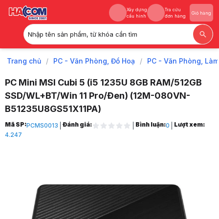
Xây dựng
Tra cứu
Giỏ hàng
cấu hình
đơn hàng
Nhập tên sản phẩm, từ khóa cần tìm
Xây dựng
Tra cứu
Giỏ hàng
cấu hình
đơn hàng
Trang chủ
/
PC - Văn Phòng, Đồ Hoạ
/
PC - Văn Phòng, Làm
PC Mini MSI Cubi 5 (i5 1235U 8GB RAM/512GB
SSD/WL+BT/Win 11 Pro/Đen) (12M-080VN-
B51235U8GS51X11PA)
Trang chủ
Mã SP:
Đánh giá:
Bình luận:
Lượt xem:
PCMS0013
0
1
4.247
PC - Văn Phòng, Đồ Hoạ
2
PC - Văn Phòng, Làm Việc
3
Máy Tính Nguyên Bộ Theo Hãng
4
Máy Tính Mini Đa Dụng
5
Máy Tính Mini MSI