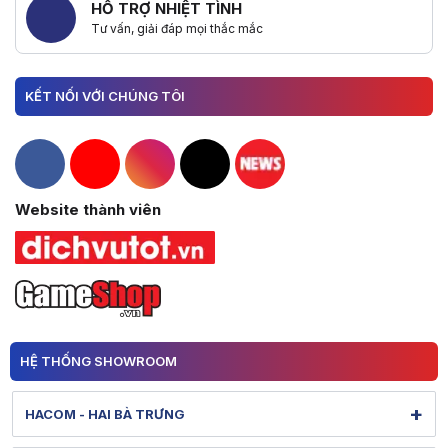
HỖ TRỢ NHIỆT TÌNH
Tư vấn, giải đáp mọi thắc mắc
KẾT NỐI VỚI CHÚNG TÔI
Hacom Facebook
Hacom YouTube
Hacom Instagram
Hacom TikTok
Website thành viên
HỆ THỐNG SHOWROOM
+
HACOM - HAI BÀ TRƯNG