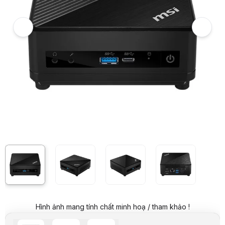
6
PC Mini MSI Cubi 5 (i5 1235U 8GB RAM/512GB SSD/WL+BT/Win 11 Pr
7
Hình ảnh và video sản phẩm
PC Mini MSI Cubi 5 (i5 1235U 8GB RAM/512GB SSD/WL+BT/Win 11 Pr
Giá niêm yết:
23.099.000 VND
Giá mua online:
22.099.000 VND
Tiết kiệm 1.000.000 VND (-4%)
Giá mua trả góp (6 tháng):
3.683.167 VND / tháng
Trả góp qua thẻ VISA (12 tháng):
1.841.584 VND / tháng
Giá đã bao gồm VAT
Mã sản phẩm:
PCMS0013
Bảo hành:
36 tháng
Thương hiệu:
MSI
Tình trạng:
Order trước – giao sau
Thêm vào giỏ hàng
Mua ngay
Mua trả góp 0%
Thông số nổi bật
CPU: Intel Core i5-1235U
Ram: 8GB
Ổ cứng: 512GB SSD
Ổ quang: Không có
VGA: Intel® Iris® Xe
Hình ảnh mang tính chất minh hoạ / tham khảo !
Tính năng: WLAN + Bluetooth
OS: Windows 11 Pro