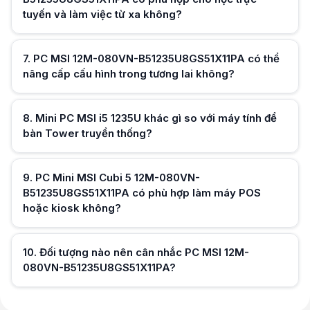
tuyến và làm việc từ xa không?
Hữu ích (
0
)
7
.
PC MSI 12M-080VN-B51235U8GS51X11PA có thể
nâng cấp cấu hình trong tương lai không?
Hữu ích (
0
)
8
.
Mini PC MSI i5 1235U khác gì so với máy tính để
bàn Tower truyền thống?
Hữu ích (
0
)
9
.
PC Mini MSI Cubi 5 12M-080VN-
B51235U8GS51X11PA có phù hợp làm máy POS
hoặc kiosk không?
Hữu ích (
0
)
10
.
Đối tượng nào nên cân nhắc PC MSI 12M-
080VN-B51235U8GS51X11PA?
Hữu ích (
0
)