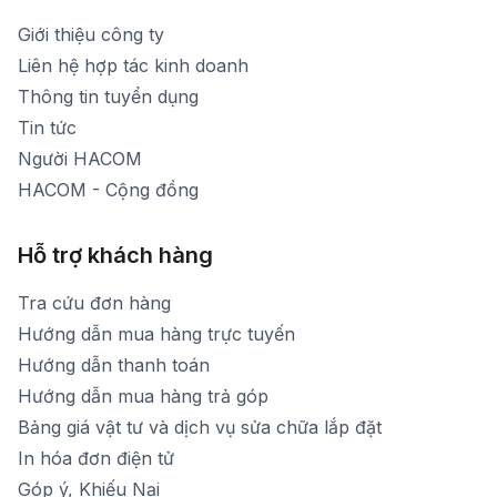
1900 1903 (máy lẻ 159) -(028)73000322
Thời gian nghỉ trưa: Từ 12h-13h30 hàng ngày
Giới thiệu công ty
1900 1903 (máy lẻ 160)
[email protected]
Liên hệ hợp tác kinh doanh
Thời gian mở cửa: Từ 8h30-20h hàng ngày
Thông tin tuyển dụng
Tin tức
Người HACOM
HACOM - Cộng đồng
Hỗ trợ khách hàng
Tra cứu đơn hàng
Hướng dẫn mua hàng trực tuyến
Hướng dẫn thanh toán
Hướng dẫn mua hàng trả góp
Bảng giá vật tư và dịch vụ sửa chữa lắp đặt
In hóa đơn điện tử
Góp ý, Khiếu Nại