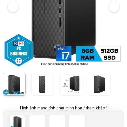
PC HP S01-pF2024d (i7-12700/8GB RAM/512GB SSD/WL+BT/K+M/Win 1
7
Hình ảnh và video sản phẩm
PC HP S01-pF2024d (i7-12700/8GB RAM/512GB SSD/WL+BT/K+M/Win 1
Hình ảnh mang tính chất minh hoạ / tham khảo !
Video review chi tiết PC HP S01-pF2024d (i7-12700/8GB RAM/512GB 
Giá niêm yết:
18.999.000 VND
Giá mua online:
13.999.000 VND
Tiết kiệm 5.000.000 VND (-26%)