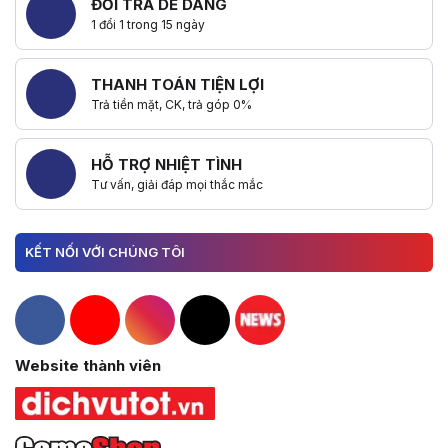
ĐỔI TRẢ DỄ DÀNG
1 đổi 1 trong 15 ngày
THANH TOÁN TIỆN LỢI
Trả tiền mặt, CK, trả góp 0%
HỖ TRỢ NHIỆT TÌNH
Tư vấn, giải đáp mọi thắc mắc
KẾT NỐI VỚI CHÚNG TÔI
Hacom Facebook
Hacom YouTube
Hacom Instagram
Hacom TikTok
Website thành viên