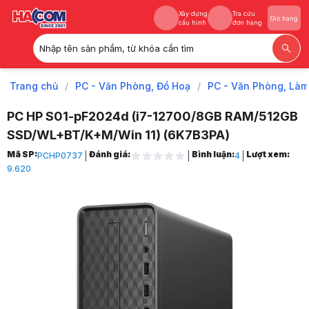
Xây dựng
Tra cứu
Giỏ hàng
cấu hình
đơn hàng
Nhập tên sản phẩm, từ khóa cần tìm
Xây dựng
Tra cứu
Giỏ hàng
cấu hình
đơn hàng
Trang chủ
/
PC - Văn Phòng, Đồ Hoạ
/
PC - Văn Phòng, Làm
PC HP S01-pF2024d (i7-12700/8GB RAM/512GB
SSD/WL+BT/K+M/Win 11) (6K7B3PA)
Trang chủ
Mã SP:
Đánh giá:
Bình luận:
Lượt xem:
PCHP0737
4
1
9.620
PC - Văn Phòng, Đồ Hoạ
2
PC - Văn Phòng, Làm Việc
3
Máy Tính Nguyên Bộ Theo Hãng
4
Máy Tính Để Bàn HP
5
Máy Tính Để Bàn HP S01
6