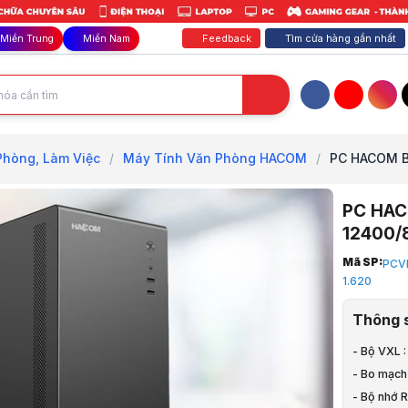
Feedback
Tìm cửa hàng gần nhất
Miền Trung
Miền Nam
Facebook
YouTube
Inst
Phòng, Làm Việc
/
Máy Tính Văn Phòng HACOM
/
PC HACOM B
PC HACO
12400/
Trang chủ
Mã SP:
PCV
1
1.620
PC - Văn P
2
Thông 
PC - Văn P
3
- Bộ VXL :
Máy Tính 
- Bo mạch
4
- Bộ nhớ 
PC HACOM B