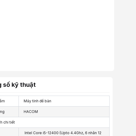
 số kỹ thuật
ẩm
Máy tính để bàn
̃ng
HACOM
h chi tiết
Intel Core i5-12400 (Upto 4.4Ghz, 6 nhân 12