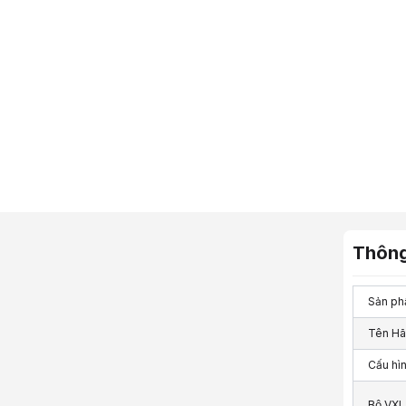
Thông
Sản ph
Tên Ha
Cấu hìn
Bộ VXL