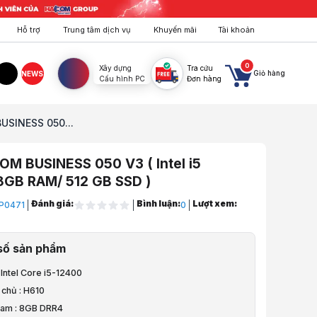
Hỗ trợ
Trung tâm dịch vụ
Khuyến mãi
Tài khoản
0
Xây dựng
Tra cứu
Giỏ hàng
NEWS
Cấu hình PC
Đơn hàng
agram
TikTok
USINESS 050...
M BUSINESS 050 V3 ( Intel i5
8GB RAM/ 512 GB SSD )
Đánh giá:
Bình luận:
Lượt xem:
P0471
0
hòng, Đồ Hoạ
số sản phẩm
hòng, Làm Việc
 Intel Core i5-12400
Văn Phòng HACOM
 chủ : H610
Ram : 8GB DRR4
USINESS 050 V3 ( Intel i5 12400/8GB RAM/ 512 GB SSD )