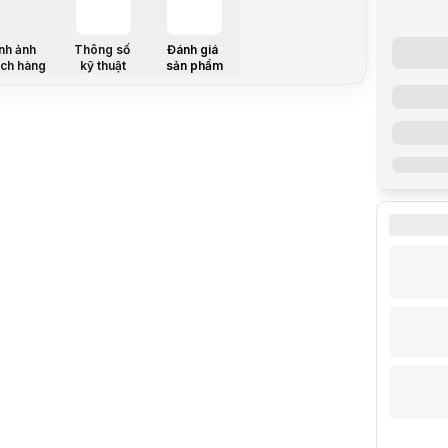
Cấu hình ch
Bộ VXL
nh ảnh
Thông số
Đánh giá
Chipset
ch hàng
kỹ thuật
sản phẩm
Card đồ họ
Bộ nhớ Ra
Ổ cứng
Kết nối mạ
Ổ quang
Cổng giao t
Công giao t
Công nghệ
Công suất 
Hệ điều hà