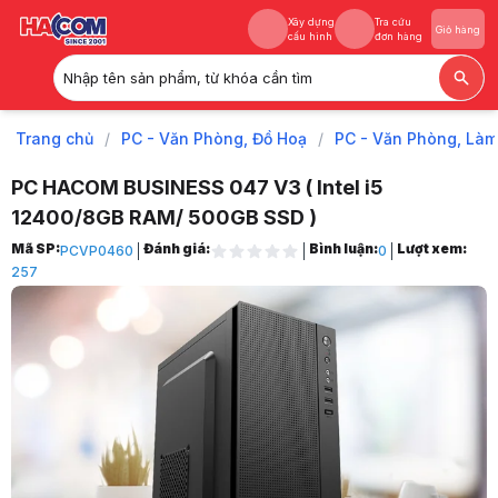
Xây dựng
Tra cứu
Giỏ hàng
cấu hình
đơn hàng
Nhập tên sản phẩm, từ khóa cần tìm
Xây dựng
Tra cứu
Giỏ hàng
cấu hình
đơn hàng
Trang chủ
/
PC - Văn Phòng, Đồ Hoạ
/
PC - Văn Phòng, Làm
PC HACOM BUSINESS 047 V3 ( Intel i5
12400/8GB RAM/ 500GB SSD )
Trang chủ
Mã SP:
Đánh giá:
Bình luận:
Lượt xem:
PCVP0460
0
1
257
PC - Văn Phòng, Đồ Hoạ
2
PC - Văn Phòng, Làm Việc
3
Máy Tính Văn Phòng HACOM
4
PC HACOM BUSINESS 047 V3 ( Intel i5 12400/8GB RAM/ 500GB SSD )
5
Hình ảnh và video sản phẩm
PC HACOM BUSINESS 047 V3 ( Intel i5 12400/8GB RAM/ 500GB SSD )