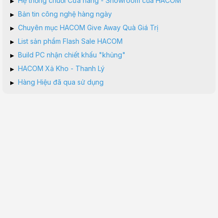
▸
Hệ thống chuỗi Cửa hàng - Showroom của HACOM
▸
Bản tin công nghệ hàng ngày
▸
Chuyên mục HACOM Give Away Quà Giá Trị
▸
List sản phẩm Flash Sale HACOM
▸
Build PC nhận chiết khấu "khủng"
▸
HACOM Xả Kho - Thanh Lý
▸
Hàng Hiệu đã qua sử dụng