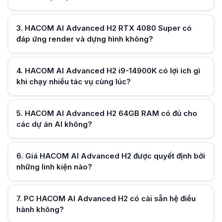
PC HACOM AI Advanced H2 có cài sẵn hệ điều hành không?
Không. PC HACOM AI Advanced H2 chưa được cài sẵn hệ điều hành theo
HACOM AI Advanced H2 Z790 có hỗ trợ nâng cấp trong tương lai khôn
3
.
HACOM AI Advanced H2 RTX 4080 Super có
Hữu ích (
0
)
Có. HACOM AI Advanced H2 Z790 sử dụng nền tảng chipset Z790 nên thu
đáp ứng render và dựng hình không?
HACOM AI Advanced H2 có phù hợp làm workstation AI lâu dài không?
Có. HACOM AI Advanced H2 được xây dựng theo định hướng workstation 
Hữu ích (
0
)
4
.
HACOM AI Advanced H2 i9-14900K có lợi ích gì
khi chạy nhiều tác vụ cùng lúc?
Hữu ích (
0
)
5
.
HACOM AI Advanced H2 64GB RAM có đủ cho
các dự án AI không?
Hữu ích (
0
)
6
.
Giá HACOM AI Advanced H2 được quyết định bởi
những linh kiện nào?
Hữu ích (
0
)
7
.
PC HACOM AI Advanced H2 có cài sẵn hệ điều
hành không?