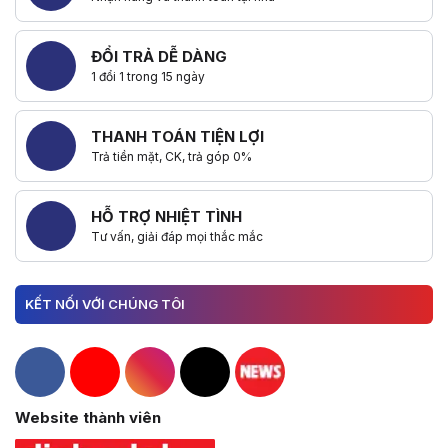
ĐỔI TRẢ DỄ DÀNG
1 đổi 1 trong 15 ngày
THANH TOÁN TIỆN LỢI
Trả tiền mặt, CK, trả góp 0%
HỖ TRỢ NHIỆT TÌNH
Tư vấn, giải đáp mọi thắc mắc
KẾT NỐI VỚI CHÚNG TÔI
Hacom Facebook
Hacom YouTube
Hacom Instagram
Hacom TikTok
Website thành viên