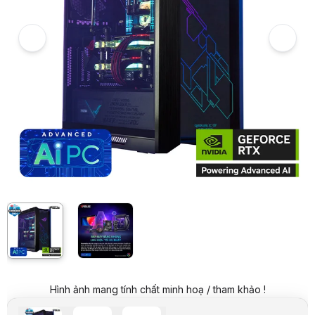
6
Hình ảnh và video sản phẩm
PC HACOM AI Advanced H2 (GeForce RTX 4080S/i9-14900K/Z790/6
Giá niêm yết:
115.999.000 VND
Giá mua online:
102.799.000 VND
Tiết kiệm 13.200.000 VND (-11%)
Giá mua trả góp (6 tháng):
17.133.167 VND / tháng
Trả góp qua thẻ VISA (12 tháng):
8.566.584 VND / tháng
Giá đã bao gồm VAT
Mã sản phẩm:
PCWS0503
Bảo hành:
theo từng linh kiện
Thương hiệu:
HACOM
Tình trạng:
Order trước – giao sau
Thêm vào giỏ hàng
Mua ngay
Mua trả góp 0%
Thông số nổi bật
VGA: GeForce RTX 4080 Super O16G
CPU: Intel Core i9-14900K - 24 nhân 32 luồng (Upto 6GHz)
Main: Z790
RAM: 2x 32GB DDR5 5600MHz
Ổ cứng: 2TB SSD ((Đọc 7450MB/s - Ghi 6900MB/s)
Ổ quang: không có
PSU: 1200W - 80+ Gold - Full Modular
Hình ảnh mang tính chất minh hoạ / tham khảo !
OS: Chưa có
Thông số kỹ thuật