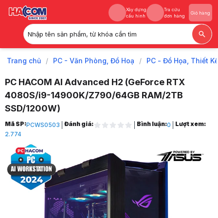
Xây dựng
Tra cứu
Giỏ hàng
cấu hình
đơn hàng
Nhập tên sản phẩm, từ khóa cần tìm
Xây dựng
Tra cứu
Giỏ hàng
cấu hình
đơn hàng
Trang chủ
/
PC - Văn Phòng, Đồ Hoạ
/
PC - Đồ Họa, Thiết K
PC HACOM AI Advanced H2 (GeForce RTX
4080S/i9-14900K/Z790/64GB RAM/2TB
SSD/1200W)
Trang chủ
Mã SP:
Đánh giá:
Bình luận:
Lượt xem:
PCWS0503
0
1
2.774
PC - Văn Phòng, Đồ Hoạ
2
PC - Đồ Họa, Thiết Kế
3
PC Đồ Họa, Render HACOM
4
PC HACOM AI
5
PC HACOM AI Advanced H2 (GeForce RTX 4080S/i9-14900K/Z790/6