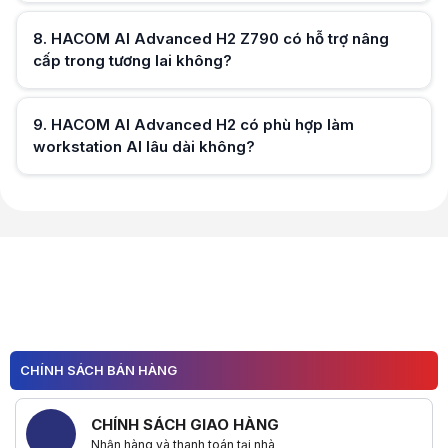
8
.
HACOM AI Advanced H2 Z790 có hỗ trợ nâng
Hữu ích (
0
)
cấp trong tương lai không?
Hữu ích (
0
)
9
.
HACOM AI Advanced H2 có phù hợp làm
workstation AI lâu dài không?
Hữu ích (
0
)
Hữu ích (
0
)
CHÍNH SÁCH BÁN HÀNG
CHÍNH SÁCH GIAO HÀNG
Nhận hàng và thanh toán tại nhà