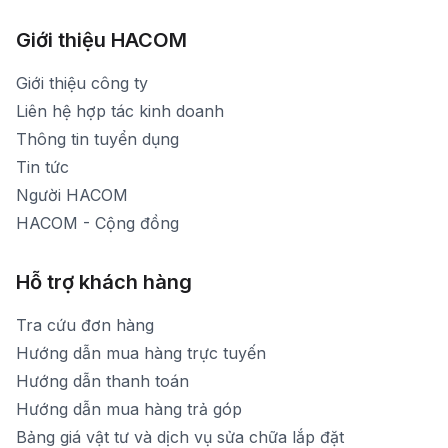
1900 1903 (máy lẻ 161) - (028)73000322
Hình ảnh thực tế từ showroom
Thời gian mở cửa: Từ 8h30-20h30 hàng ngày
[email protected]
Xem bản đồ đường đi
Giới thiệu HACOM
Thời gian mở cửa: Từ 8h30-19h hàng ngày
1900 1903 (máy lẻ 159) -(028)73000322
Thời gian nghỉ trưa: Từ 12h-13h30 hàng ngày
Giới thiệu công ty
1900 1903 (máy lẻ 160)
[email protected]
Liên hệ hợp tác kinh doanh
Thời gian mở cửa: Từ 8h30-20h hàng ngày
Thông tin tuyển dụng
Tin tức
Người HACOM
HACOM - Cộng đồng
Hỗ trợ khách hàng
Tra cứu đơn hàng
Hướng dẫn mua hàng trực tuyến
Hướng dẫn thanh toán
Hướng dẫn mua hàng trả góp
Bảng giá vật tư và dịch vụ sửa chữa lắp đặt