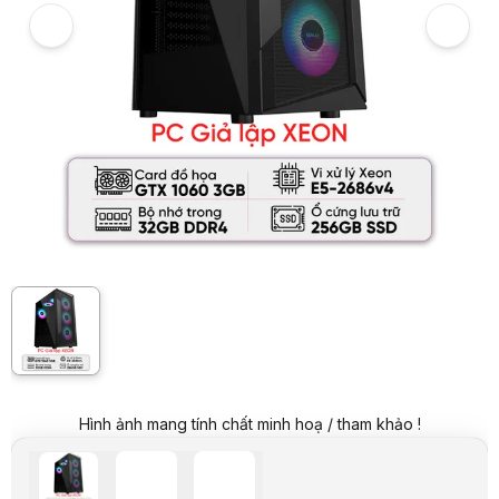
Giá niêm yết:
12.999.000 VND
Giá mua online:
8.399.000 VND
Tiết kiệm 4.600.000 VND (-35%)
Giá mua trả góp (6 tháng):
1.399.834 VND / tháng
Trả góp qua thẻ VISA (12 tháng):
699.917 VND / tháng
Giá đã bao gồm VAT
Mã sản phẩm:
PCWS00004
Bảo hành:
Theo từng linh kiện
Thương hiệu:
HACOM
Tình trạng:
Order trước – giao sau
Thêm vào giỏ hàng
Mua ngay
Mua trả góp 0%
Thông số nổi bật
CPU : Xeon E5-2686 v4
MAIN : X99-QD4
RAM : 32GBx1
SSD : 265GB M2 NVME
VGA: GTX 1060 3GB
NGUỒN : 500W
Thông số kỹ thuật
Tên SP
CPU Intel Xeon E5-2686 v4 (Tray, cũ đẹp)
Hình ảnh mang tính chất minh hoạ / tham khảo !
Mainboard Huananzhi X99-QD4
RAM Samsung 32GB DDR4 2400MHz ECC Registered - Cũ đẹp (Tray)
Ổ cứng SSD Samsung PM981 256GB PCIe NVMe Gen3 x4 - Cũ đẹp (T