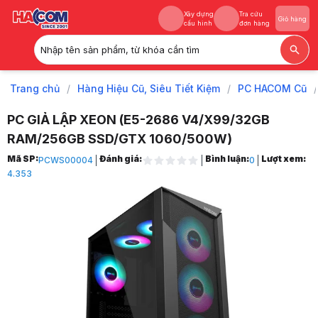
Xây dựng
Tra cứu
Giỏ hàng
cấu hình
đơn hàng
Nhập tên sản phẩm, từ khóa cần tìm
Xây dựng
Tra cứu
Giỏ hàng
cấu hình
đơn hàng
Trang chủ
/
Hàng Hiệu Cũ, Siêu Tiết Kiệm
/
PC HACOM Cũ
/
PC GIẢ LẬP XEON (E5-2686 V4/X99/32GB
RAM/256GB SSD/GTX 1060/500W)
Trang chủ
Mã SP:
Đánh giá:
Bình luận:
Lượt xem:
PCWS00004
0
1
4.353
Hàng Hiệu Cũ, Siêu Tiết Kiệm
2
PC HACOM Cũ
3
PC Xeon Giả Lập
4
PC GIẢ LẬP XEON (E5-2686 V4/X99/32GB RAM/256GB SSD/GTX 1060
5
Hình ảnh và video sản phẩm
PC GIẢ LẬP XEON (E5-2686 V4/X99/32GB RAM/256GB SSD/GTX 1060