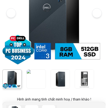
6
PC Dell Inspiron 3030 (i3 14100/8GB RAM DDR5/512GB SSD/WL+BT/K+
7
Hình ảnh và video sản phẩm
PC Dell Inspiron 3030 (i3 14100/8GB RAM DDR5/512GB SSD/WL+BT/K+
Giá niêm yết:
13.999.000 VND
Giá mua online:
12.599.000 VND
Tiết kiệm 1.400.000 VND (-10%)
Giá mua trả góp (6 tháng):
2.099.834 VND / tháng
Trả góp qua thẻ VISA (12 tháng):
1.049.917 VND / tháng
Giá đã bao gồm VAT
Mã sản phẩm:
PCDE0963
Bảo hành:
12 tháng Bảo hành tận nơi
Thương hiệu:
DELL
Tình trạng:
Order trước – giao sau
Thêm vào giỏ hàng
Mua ngay
Mua trả góp 0%
Thông số nổi bật
CPU: Intel Core i3 14100 - 4 nhân 8 luồng (Up to 4.7GHz)
Ram: 1x 8GB - 2 khe DDR5 DIMM tối đa 64GB
Ổ cứng: 512GB SSD ( 1x M.2 PCIe NVMe + 1x HDD/SSD SATA3)
Ổ quang: không có
Kết nối không dây: WLAN + Bluetooth
Hình ảnh mang tính chất minh hoạ / tham khảo !
Phụ kiện: Phím & chuột
OS: Windows 11 Home SL