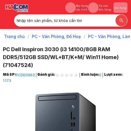
Xây dựng
Tra cứu
Giỏ hàng
cấu hình
đơn hàng
Nhập tên sản phẩm, từ khóa cần tìm
Xây dựng
Tra cứu
Giỏ hàng
cấu hình
đơn hàng
Trang chủ
/
PC - Văn Phòng, Đồ Hoạ
/
PC - Văn Phòng, Làm
PC Dell Inspiron 3030 (i3 14100/8GB RAM
DDR5/512GB SSD/WL+BT/K+M/ Win11 Home)
(71047524)
Trang chủ
Mã SP:
Đánh giá:
Bình luận:
Lượt xem:
PCDE0963
0
1
1.173
PC - Văn Phòng, Đồ Hoạ
2
PC - Văn Phòng, Làm Việc
3
Máy Tính Nguyên Bộ Theo Hãng
4
Máy Tính Để Bàn Dell
5
Máy Tính Để Bàn Dell Inspiron