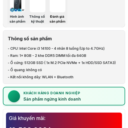
Thông số kỹ thuật
Hãng sản xuất
Dell
Chủng loại
Inspiron 3030
Hình ảnh
Thông số
Đánh giá
Kiểu dáng
Tower
sản phẩm
kỹ thuật
sản phẩm
Part number
71047524
Mầu sắc
Đen
Bộ vi xử lý
Thông số sản phẩm
Intel Core i3 14100 - 4 nhân 8 luồng (Up to 4.7GHz)
Chipset
B660
- CPU: Intel Core i3 14100 - 4 nhân 8 luồng (Up to 4.7GHz)
Bộ nhớ trong
8GB DDR5 4800Mhz (1*8GB)
- Ram: 1x 8GB - 2 khe DDR5 DIMM tối đa 64GB
Số khe cắm
2
Dung lượng tối đa
64GB
- Ổ cứng: 512GB SSD ( 1x M.2 PCIe NVMe + 1x HDD/SSD SATA3)
VGA
Intel UHD 730
- Ổ quang: không có
Ổ cứng
512GB PCIe NVMe SSD (nâng cấp tối đa 1T SSD + 
- Kết nối không dây: WLAN + Bluetooth
Ổ quang
No
- Phụ kiện: Phím & chuột
Giao tiếp mạng
- OS: Windows 11 Home SL
Kết nối ko dây
Wi-Fi 6 (WiFi 802.11ax), Bluetooth 5.3
KHÁCH HÀNG DOANH NGHIỆP
Cổng giao tiếp
Sản phẩm ngừng kinh doanh
Chuột + bàn phím
Có
Kích thước
324,30 x 292,80 x 154 mm
Cân nặng
7.05kg
Giá khuyến mãi:
Hệ điều hành
Win 11 Home
Mô tả sản phẩm