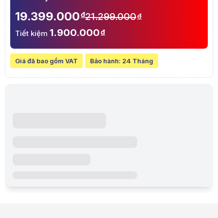
IPS-level
Glare
19.399.000
đ
21.299.000
đ
Touch Panel
1.900.000
đ
Tiết kiệm
Stand type
On board processor
Chipset
Giá đã bao gồm VAT
Bảo hành:
24 Tháng
VRAM
Integrated GPU
DIMM Memory
Total System Memory
Storage
Easy Upgrade
Expansion Slot(includes used)
Wireless
LAN
Front-facing camera
Privacy Shutter
Harman/Kardon
Audio
Operating System
Office