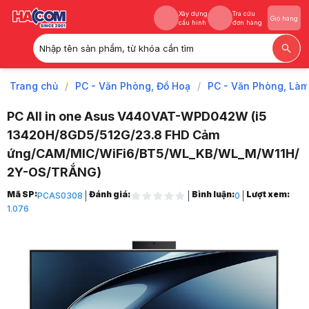
Xây dựng
Tra cứu
Giỏ hàng
cấu hình
đơn hàng
Nhập tên sản phẩm, từ khóa cần tìm
Xây dựng
Tra cứu
Giỏ hàng
cấu hình
đơn hàng
Trang chủ
/
PC - Văn Phòng, Đồ Hoạ
/
PC - Văn Phòng, Làm
PC All in one Asus V440VAT-WPD042W (i5
13420H/8GD5/512G/23.8 FHD Cảm
ứng/CAM/MIC/WiFi6/BT5/WL_KB/WL_M/W11H/
2Y-OS/TRẮNG)
Trang chủ
Mã SP:
Đánh giá:
Bình luận:
Lượt xem:
PCAS0308
0
1
1.076
PC - Văn Phòng, Đồ Hoạ
2
PC - Văn Phòng, Làm Việc
3
Máy Tính Nguyên Bộ Theo Hãng
4
Máy Tính All in One