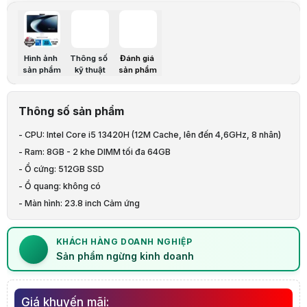
Phụ kiện: Phím & chuột
OS: Windows 11 Home SL
Thông số kỹ thuật
Part No
Hình ảnh
Thông số
Đánh giá
Sales Model Name
sản phẩm
kỹ thuật
sản phẩm
EAN Code
UPC Code
WEEE
Thông số sản phẩm
BASE UNIT
- CPU: Intel Core i5 13420H (12M Cache, lên đến 4,6GHz, 8 nhân)
- Ram: 8GB - 2 khe DIMM tối đa 64GB
ID Color
Panel Size
- Ổ cứng: 512GB SSD
Resolution
- Ổ quang: không có
Panel Tech
- Màn hình: 23.8 inch Cảm ứng
Brightness
- Độ phân giải: FHD 1920 x 1080
NTSC %
- Tích hợp: Camera, Micro
View angle(H/V)
KHÁCH HÀNG DOANH NGHIỆP
Response time(Typ/Max) (ms)
- Kết nối: WLan + Bluetooth
Sản phẩm ngừng kinh doanh
Refresh rate
- Phụ kiện: Phím & chuột
Contrast (Typ)
- OS: Windows 11 Home SL
Screen-to-body ratio
Giá khuyến mãi: