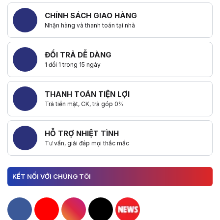
CHÍNH SÁCH GIAO HÀNG
Nhận hàng và thanh toán tại nhà
ĐỔI TRẢ DỄ DÀNG
1 đổi 1 trong 15 ngày
THANH TOÁN TIỆN LỢI
Trả tiền mặt, CK, trả góp 0%
HỖ TRỢ NHIỆT TÌNH
Tư vấn, giải đáp mọi thắc mắc
KẾT NỐI VỚI CHÚNG TÔI
Hacom Facebook
Hacom YouTube
Hacom Instagram
Hacom TikTok