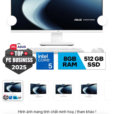
5
PC All in one Asus V440VAT-WPD042W (i5 13420H/8GD5/512G/23.8
6
Hình ảnh và video sản phẩm
PC All in one Asus V440VAT-WPD042W (i5 13420H/8GD5/512G/23.8 
Giá niêm yết:
21.299.000 VND
Giá mua online:
19.399.000 VND
Tiết kiệm 1.900.000 VND (-9%)
Giá mua trả góp (6 tháng):
3.233.167 VND / tháng
Trả góp qua thẻ VISA (12 tháng):
1.616.584 VND / tháng
Giá đã bao gồm VAT
Mã sản phẩm:
PCAS0308
Bảo hành:
24 Tháng
Thương hiệu:
ASUS
Tình trạng:
Order trước – giao sau
Thêm vào giỏ hàng
Mua ngay
Mua trả góp 0%
Thông số nổi bật
CPU: Intel Core i5 13420H (12M Cache, lên đến 4,6GHz, 8 nhân)
Ram: 8GB - 2 khe DIMM tối đa 64GB
Ổ cứng: 512GB SSD
Ổ quang: không có
Màn hình: 23.8 inch Cảm ứng
Độ phân giải: FHD 1920 x 1080
Tích hợp: Camera, Micro
Hình ảnh mang tính chất minh hoạ / tham khảo !
Kết nối: WLan + Bluetooth