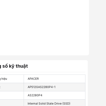
 số kỹ thuật
 hiệu
APACER
t
AP512GAS2280P4-1
AS2280P4
Internal Solid State Drive (SSD)