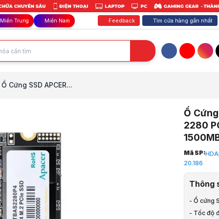
Feedback
Tìm cửa hàng gần nhất
Miền Trung
Miền Nam
Facebook
YouTube
Inst
Ổ Cứng SSD APCER...
Ổ Cứng
2280 P
1500MB
Trang chủ
Mã SP:
HDA
1
20.186
Linh Kiện M
2
Thông 
Ổ cứng SS
3
- Ổ cứng 
Ổ Cứng SSD
- Tốc độ 
4