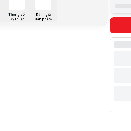
CHI TIẾT
Chuẩn kích
Thông số
Đánh giá
Dung lượn
kỹ thuật
sản phẩm
Loại chip n
Giao tiếp
HIỆU NĂN
Tốc độ đọc
Tốc độ ghi 
MTBF
Kích thước
Mô tả sản 
Tính tương 
Sử dụng ch
Độ bền
Ổ cứng SSD
Ổ cứng SS
Ưu điểm
Tốc độ cực
Đọc 2100M
Ghi 1300Mb
*Áp dụng v
Lưu ý:
Bài v