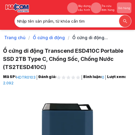
Xây dựng
Tra cứu
Giỏ hàng
cấu hình
đơn hàng
Nhập tên sản phẩm, từ khóa cần tìm
Xây dựng
Tra cứu
Giỏ hàng
cấu hình
đơn hàng
Trang chủ
/
Ổ cứng di động
/
Ổ cứng di động...
Ổ cứng di động Transcend ESD410C Portable
SSD 2TB Type C, Chống Sốc, Chống Nước
(TS2TESD410C)
Trang chủ
Mã SP:
Đánh giá:
Bình luận:
Lượt xem:
HDTR0103
0
1
2.092
Ổ cứng di động
2
Ổ cứng di động Transcend ESD410C Portable SSD 2TB Type C, Chốn
3
Hình ảnh và video sản phẩm
Ổ cứng di động Transcend ESD410C Portable SSD 2TB Type C, Chốn