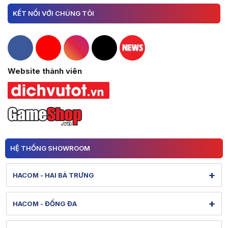
KẾT NỐI VỚI CHÚNG TÔI
Hacom Facebook
Hacom YouTube
Hacom Instagram
Hacom TikTok
Website thành viên
HỆ THỐNG SHOWROOM
+
HACOM - HAI BÀ TRƯNG
131 Lê Thanh Nghị - Bạch Mai - Hà Nội
+
HACOM - ĐỐNG ĐA
Hình ảnh thực tế từ showroom
Xem bản đồ đường đi
284 Thái Hà - Ô Chợ Dừa - Hà Nội