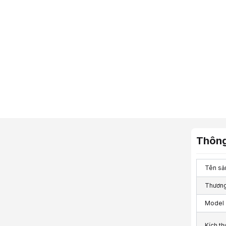
Thông
Tên sả
Thương
Model
Kích t