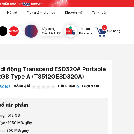
Hỗ trợ
Trung tâm dịch vụ
Khuyến mãi
Tài khoản
0
Xây dựng
Tra cứu
Giỏ hàng
NEWS
Cấu hình PC
Đơn hàng
agram
TikTok
 di động Transcend ESD320A Portable
2GB Type A (TS512GESD320A)
Đánh giá:
Bình luận:
Lượt xem:
R0108
0
ng & Lưu Trữ
số sản phẩm
động
ợng : 512 GB
động Transcend ESD320A Portable SSD 512GB Type A (TS512GESD320A
đọc : 1050 MB/giây
hi : 950 MB/giây
à video sản phẩm