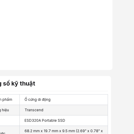
 số kỹ thuật
n phẩm
Ổ cứng di động
 hiệu
Transcend
ESD320A Portable SSD
68.2 mm x 19.7 mm x 9.5 mm (2.69" x 0.78" x
hước