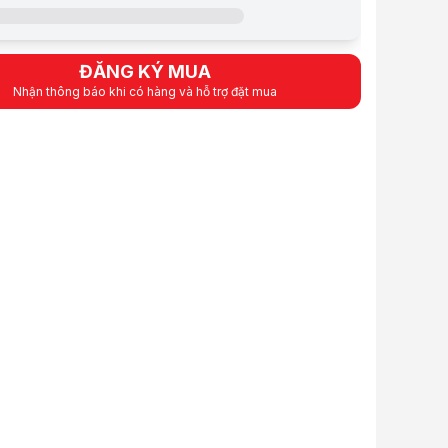
Soft Gray
USB Type-A
USB 10Gbps
ĐĂNG KÝ MUA
3D NAND flash
Nhận thông báo khi có hàng và hỗ trợ đặt mua
g
512 GB/1 TB/2 TB
oạt động
0°C (32°F) ~ 60°C (140°F)
ạt động
5V±5%
 tối đa
Up to 1050 MB/s
tối đa
Up to 950 MB/s
CE/UKCA/FCC/BSMI/KC/EAC/R
5 năm
Microsoft Windows
macOS
iOS/iPadOS
điều hành
Linux
ChromeOS
Android
phẩm
động Transcend ESD320A Portable SSD
động Transcend ESD320A Portable SSD
động Transcend ESD320A Portable SSD
động Transcend ESD320A Portable SSD