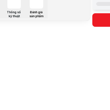
Màu
USB Type
Thông số
Đánh giá
Giao diện
kỹ thuật
sản phẩm
Flash Type
Dung lượn
Nhiệt độ h
Điện áp ho
Tốc độ đọc
Tốc độ ghi 
Chứng chỉ
Bảo hành
Hỗ trợ hệ 
Mô tả sản 
Ổ cứng di 
Ổ cứng di 
Ổ cứng di 
Ổ cứng di 