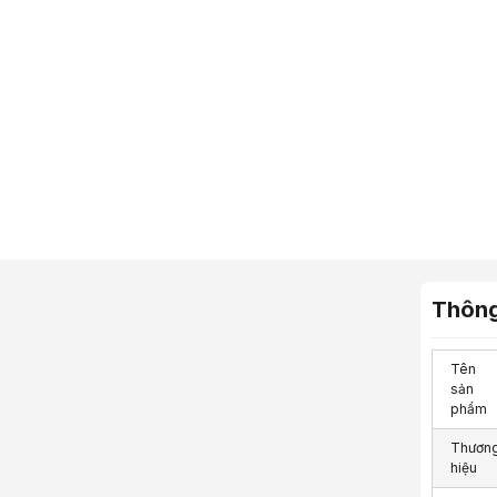
Thông
Tên
sản
phẩm
Thươn
hiệu