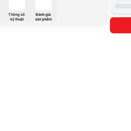
Màu sắc
Dung lượn
Thông số
Đánh giá
Kết nối
kỹ thuật
sản phẩm
Tốc độ đọ
Tốc độ ghi
Kích thước
Mô tả sản 
Tốc độ cực
SanDisk Ext
Với hiệu nă
Độ bền cực
Được thiết 
Dung lượng
Ổ cứng SanD
Thiết kế n
Ổ cứng San
Chuẩn USB 
Ổ cứng SanD
Lưu ý:
Bài v
Danh mục: