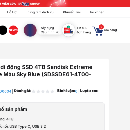
Hỗ trợ
Trung tâm dịch vụ
Khuyến mãi
Tài khoản
0
Xây dựng
Tra cứu
Giỏ hàng
NEWS
Cấu hình PC
Đơn hàng
agram
TikTok
 di động SSD 4TB Sandisk Extreme
le Màu Sky Blue (SDSSDE61-4T00-
Đánh giá:
Bình luận:
Lượt xem:
D0034
0
ng & Lưu Trữ
số sản phẩm
động
ợng: 4TB
động SSD 4TB Sandisk Extreme Portable Màu Sky Blue (SDSSDE61-4T00
t nối: USB Type C, USB 3.2