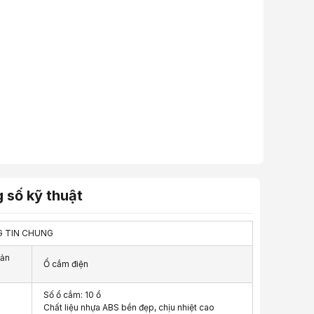
 số kỹ thuật
 TIN CHUNG
ản
Ổ cắm điện
Số ổ cắm: 10 ổ
Chất liệu nhựa ABS bền đẹp, chịu nhiệt cao