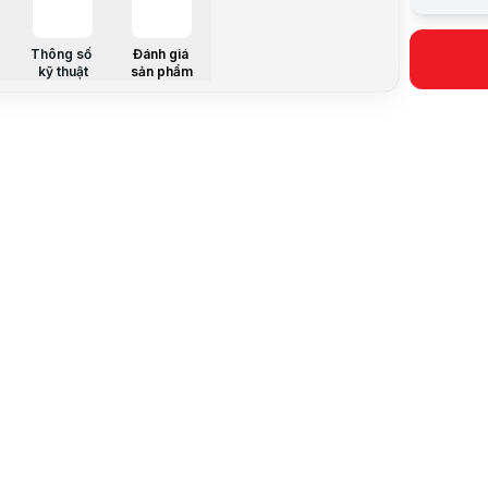
Sử dụng
Thông số
Đánh giá
kỹ thuật
sản phẩm
Mô tả sản 
Ổ Cắm Kéo 
Công suất 
Số ổ cắm: 1
Là ổ cắm ch
Mỗi ổ cắm 
Thông số k
Loại phổ t
Lưu ý:
Bài v
Danh mục:
Đánh giá t
⭐ Đánh giá 
huy - 03
ổ cắm hiện 
Tùng - 0
Ổ cắm nhiề
Thảo - 0
ổ cắm chất
Phan Quốc
Hỗ trợ khách