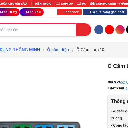
Feedback
Tìm cửa hàng gần nhất
Miền Trung
Miền Nam
Facebook
YouTube
Inst
 DỤNG THÔNG MINH
/
Ổ cắm điện
/
Ô Cắm Lioa 10...
Ô Cắm 
Trang chủ
Mã SP:
OCA
1
Lượt xem:
2
Gia Dụng, 
2
Thông 
GIA DỤNG 
3
- 4 chấu đ
Ổ cắm điện
trường.
4
Ổ cắm Lioa
- Công tắc