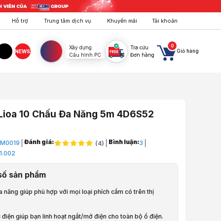
Hỗ trợ
Trung tâm dịch vụ
Khuyến mãi
Tài khoản
0
Xây dựng
Tra cứu
Giỏ hàng
NEWS
Cấu hình PC
Đơn hàng
agram
TikTok
Lioa 10 Chấu Đa Năng 5m 4D6S52
Đánh giá:
Bình luận:
M0019
3
(
4
)
1.002
Điện Máy, Sức Khỏe
số sản phẩm
THÔNG MINH
a năng giúp phù hợp với mọi loại phích cắm có trên thị
 10 Chấu Đa Năng 5m 4D6S52
 điện giúp bạn linh hoạt ngắt/mở điện cho toàn bộ ổ điện.