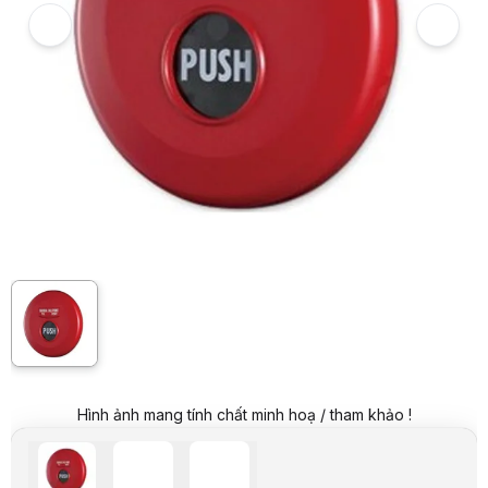
Giá niêm yết:
849.000 VND
Giá mua online:
349.000 VND
Tiết kiệm 500.000 VND (-59%)
Giá mua trả góp (6 tháng):
58.167 VND / tháng
Trả góp qua thẻ VISA (12 tháng):
29.084 VND / tháng
Giá đã bao gồm VAT
Mã sản phẩm:
PCHR0015
Bảo hành:
12 Tháng
Thương hiệu:
HORING
Tình trạng:
Order trước – giao sau
Thêm vào giỏ hàng
Mua ngay
Mua trả góp 0%
Thông số nổi bật
Dùng để báo động báo cháy khẩn cấp, ngay lập tức tín hiệu báo ch
Chỉ số ánh sáng trên báo cháy push-nút xác nhận việc chuyển gia
Có một jack cắm điện thoại và nút reset phía sau nắp che.
Loại I là đồng thời lặp kép, Type II là đồng thời chuyển giao tín hiệu
Tùy chọn đế có sẵn.
Thông số kỹ thuật
THÔNG TIN CƠ BẢN
Thương hiệu
HORING
Model
AH-9717
Hình ảnh mang tính chất minh hoạ / tham khảo !
CHI TIẾT
– Chức năng: Phone jack ,đèn báo, nút reset.
– Vật liệu : vỏ bọc chống cháy.