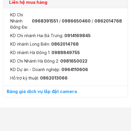
Liên hệ mua hàng
KD Chi
Nhánh
0968391551
/
0986650460
/
0862014768
Đống Đa:
KD Chi nhánh Hai Bà Trưng:
0914169845
KD nhánh Long Biên:
0862014768
KD nhánh Hà Đông 1:
0988849755
KD Chi Nhánh Hà Đông 2:
0981650022
KD Dự án - Doanh nghiệp:
0964110606
Hỗ trợ kỹ thuật:
0862013066
Bảng giá dịch vụ lắp đặt camera