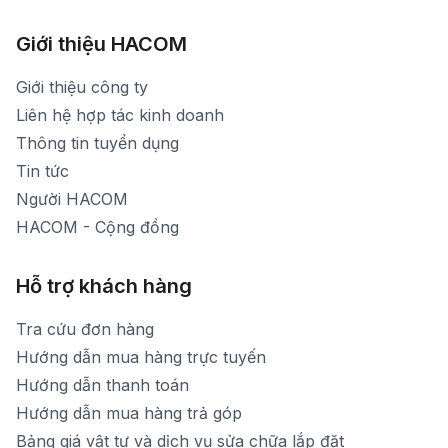
1900 1903 (máy lẻ 161) - (028)73000322
Hình ảnh thực tế từ showroom
Thời gian mở cửa: Từ 8h30-20h30 hàng ngày
[email protected]
Xem bản đồ đường đi
Giới thiệu HACOM
Thời gian mở cửa: Từ 8h30-19h hàng ngày
1900 1903 (máy lẻ 159) -(028)73000322
Thời gian nghỉ trưa: Từ 12h-13h30 hàng ngày
Giới thiệu công ty
1900 1903 (máy lẻ 160)
[email protected]
Liên hệ hợp tác kinh doanh
Thời gian mở cửa: Từ 8h30-20h hàng ngày
Thông tin tuyển dụng
Tin tức
Người HACOM
HACOM - Cộng đồng
Hỗ trợ khách hàng
Tra cứu đơn hàng
Hướng dẫn mua hàng trực tuyến
Hướng dẫn thanh toán
Hướng dẫn mua hàng trả góp
Bảng giá vật tư và dịch vụ sửa chữa lắp đặt