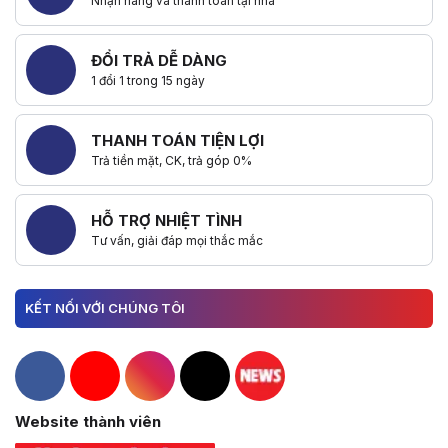
Nhận hàng và thanh toán tại nhà
ĐỔI TRẢ DỄ DÀNG
1 đổi 1 trong 15 ngày
THANH TOÁN TIỆN LỢI
Trả tiền mặt, CK, trả góp 0%
HỖ TRỢ NHIỆT TÌNH
Tư vấn, giải đáp mọi thắc mắc
KẾT NỐI VỚI CHÚNG TÔI
Hacom Facebook
Hacom YouTube
Hacom Instagram
Hacom TikTok
Website thành viên