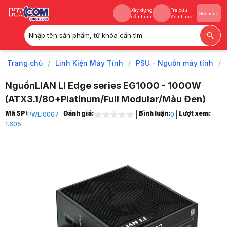
Xây dựng
Tra cứu
Giỏ hàng
cấu hình
đơn hàng
Nhập tên sản phẩm, từ khóa cần tìm
Xây dựng
Tra cứu
Giỏ hàng
cấu hình
đơn hàng
Trang chủ
/
Linh Kiện Máy Tính
/
PSU - Nguồn máy tính
/
NguồnLIAN LI Edge series EG1000 - 1000W
(ATX3.1/80+Platinum/Full Modular/Màu Đen)
Trang chủ
Mã SP:
Đánh giá:
Bình luận:
Lượt xem:
PWLI0007
0
1
1.605
Linh Kiện Máy Tính
2
PSU - Nguồn máy tính
3
NguồnLIAN LI Edge series EG1000 - 1000W (ATX3.1/80+Platinum/Full 
4
Hình ảnh và video sản phẩm
NguồnLIAN LI Edge series EG1000 - 1000W (ATX3.1/80+Platinum/Full 
Giá niêm yết:
5.399.000 VND
Giá mua online:
4.199.000 VND
Tiết kiệm 1.200.000 VND (-22%)