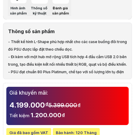
COMBINED +3.3V & +5V
120W
Hình ảnh
Thông số
Đánh giá
COMBINED +12V
996W
sản phẩm
kỹ thuật
sản phẩm
INPUT VOLTAGE
100-240Vac
Mô tả sản phẩm
NguồnLIAN LI Edge series EG1000 - 1000W (ATX3.1/80+Platinum/Full 
Thông số sản phẩm
Danh mục:
Linh Kiện Máy Tính
,
PSU - Nguồn máy tính
Khuyến mãi đặc biệt
- Thiết kế hình L-Shape phù hợp nhất cho các case buồng đôi trong
[{"tblPromotion":{"ismultiple":true,"id":206344.0,"code":"KM08042652
đó PSU được lắp đặt theo chiều dọc.
VÒNG QUAY HACOM
- Đi kèm với một hub mở rộng USB tích hợp 4 đầu cắm USB 2.0 bên
Từ ngày
16/03/2026
đến
15/05/2026
, khi mua PC lắp ráp tại HACOM,
"},"tblPromotionItemPrimary":[{"id":521457.0,"idPromotion":206344.0,"
trong, tạo điều kiện kết nối nhiều thiết bị RGB, quạt và bộ điều khiển.
- PSU đạt chuẩn 80 Plus Platinum, chế tạo với số lượng lớn tụ điện
EPCOS của Đức và các phần còn lại đều là tụ Nhật.
- Cable bện lưới chất lượng cao có lược đi cab, đầu nối hàn đồng
Giá khuyến mãi:
hợp kim In-house R&D 12V-2×6(12VHPWR), 20+4pin, CPU,
PCIe6+2pin.
4.199.000
đ
5.399.000
đ
- PSU tương thích ATX 3.0/3/1
1.200.000
đ
Tiết kiệm
Giá đã bao gồm VAT
Bảo hành:
120 Tháng