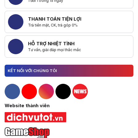
1 đổi 1 trong 15 ngày
THANH TOÁN TIỆN LỢI
Trả tiền mặt, CK, trả góp 0%
HỖ TRỢ NHIỆT TÌNH
Tư vấn, giải đáp mọi thắc mắc
KẾT NỐI VỚI CHÚNG TÔI
Hacom Facebook
Hacom YouTube
Hacom Instagram
Hacom TikTok
Website thành viên