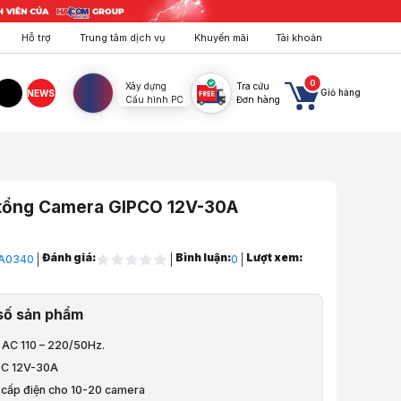
Hỗ trợ
Trung tâm dịch vụ
Khuyến mãi
Tài khoản
0
Xây dựng
Tra cứu
Giỏ hàng
NEWS
Cấu hình PC
Đơn hàng
agram
TikTok
tổng Camera GIPCO 12V-30A
Đánh giá:
Bình luận:
Lượt xem:
A0340
0
amera
số sản phẩm
g Camera GIPCO 12V-30A
: AC 110 – 220/50Hz.
à video sản phẩm
 DC 12V-30A
g Camera GIPCO 12V-30A
 cấp điện cho 10-20 camera
t:
649.000 VND