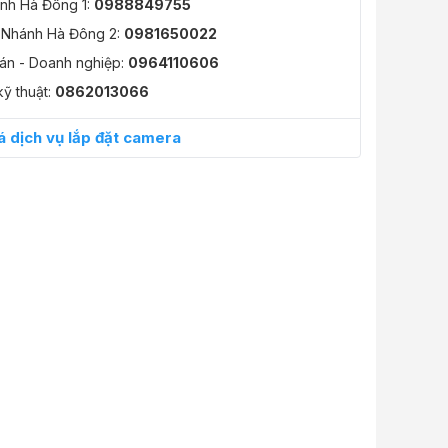
nh Hà Đông 1:
0988849755
 Nhánh Hà Đông 2:
0981650022
án - Doanh nghiệp:
0964110606
kỹ thuật:
0862013066
á dịch vụ lắp đặt camera