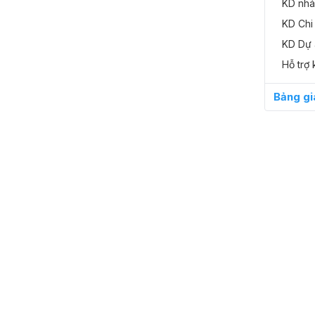
KD nhá
KD Chi
KD Dự 
Hỗ trợ 
Bảng gi