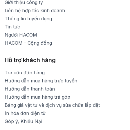
Giới thiệu công ty
1900 1903 (máy lẻ 160)
[email protected]
Liên hệ hợp tác kinh doanh
Thời gian mở cửa: Từ 8h30-20h hàng ngày
Thông tin tuyển dụng
Tin tức
Người HACOM
HACOM - Cộng đồng
Hỗ trợ khách hàng
Tra cứu đơn hàng
Hướng dẫn mua hàng trực tuyến
Hướng dẫn thanh toán
Hướng dẫn mua hàng trả góp
Bảng giá vật tư và dịch vụ sửa chữa lắp đặt
In hóa đơn điện tử
Góp ý, Khiếu Nại