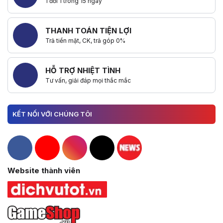
1 đổi 1 trong 15 ngày
THANH TOÁN TIỆN LỢI
Trả tiền mặt, CK, trả góp 0%
HỖ TRỢ NHIỆT TÌNH
Tư vấn, giải đáp mọi thắc mắc
KẾT NỐI VỚI CHÚNG TÔI
Hacom Facebook
Hacom YouTube
Hacom Instagram
Hacom TikTok
Website thành viên