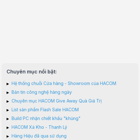
Chuyên mục nổi bật:
▸
Hệ thống chuỗi Cửa hàng - Showroom của HACOM
▸
Bản tin công nghệ hàng ngày
▸
Chuyên mục HACOM Give Away Quà Giá Trị
▸
List sản phẩm Flash Sale HACOM
▸
Build PC nhận chiết khấu "khủng"
▸
HACOM Xả Kho - Thanh Lý
▸
Hàng Hiệu đã qua sử dụng