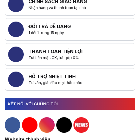
CHÍNH SÁCH GIAO HÀNG
Nhận hàng và thanh toán tại nhà
ĐỔI TRẢ DỄ DÀNG
1 đổi 1 trong 15 ngày
THANH TOÁN TIỆN LỢI
Trả tiền mặt, CK, trả góp 0%
HỖ TRỢ NHIỆT TÌNH
Tư vấn, giải đáp mọi thắc mắc
KẾT NỐI VỚI CHÚNG TÔI
Hacom Facebook
Hacom YouTube
Hacom Instagram
Hacom TikTok
Website thành viên