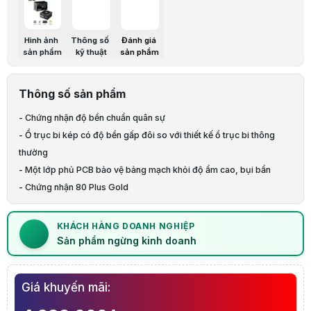
Chi tiết
Điện áp đầu vào
100-240Vac
Hình ảnh
Thông số
Đánh giá
Công suất tối đa
1200W
sản phẩm
kỹ thuật
sản phẩm
Quạt
1 x 135mm chống bụi IP5X cảm biến nhiệt sile
Phân chia đường +12V
Single Rail
Công suất các đường
+3.3V +5V +12V -12V +5Vsb
Thông số sản phẩm
Tiêu chuẩn
80 PLUS GOLD Certified
- Chứng nhận độ bền chuẩn quân sự
Kích thước
150 x 150 x 86 mm
- Ổ trục bi kép có độ bền gấp đôi so với thiết kế ổ trục bi thông
Chiều dài nguồn tối đa
19mm
thường
Khối lượng
2.48 kg
- Một lớp phủ PCB bảo vệ bảng mạch khỏi độ ẩm cao, bụi bẩn
MB 24/20 chân x 1
- Chứng nhận 80 Plus Gold
- Trang bị dây kết nối chuẩn 12VHPWR thế hệ mới
CPU 4+4 chân x 2
- Thiết kế quạt công nghệ hướng trục Axial tăng khả năng làm mát
KHÁCH HÀNG DOANH NGHIỆP
- Phần cáp thiết kế hoàn toàn theo dạng mô-đun
Sản phẩm ngừng kinh doanh
PCI-E 16-pin x 2
Số lượng cable kết nối
PCI-E 8-pin x 3
Giá khuyến mãi:
SATA x 5