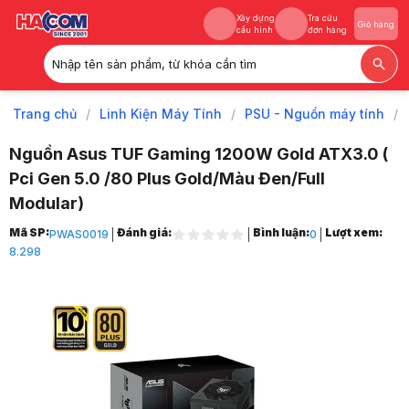
Xây dựng
Tra cứu
Giỏ hàng
cấu hình
đơn hàng
Nhập tên sản phẩm, từ khóa cần tìm
Xây dựng
Tra cứu
Giỏ hàng
cấu hình
đơn hàng
Trang chủ
/
Linh Kiện Máy Tính
/
PSU - Nguồn máy tính
/
Nguồn Asus TUF Gaming 1200W Gold ATX3.0 (
Pci Gen 5.0 /80 Plus Gold/Màu Đen/Full
Modular)
Trang chủ
Mã SP:
Đánh giá:
Bình luận:
Lượt xem:
PWAS0019
0
1
8.298
Linh Kiện Máy Tính
2
PSU - Nguồn máy tính
3
Nguồn Asus TUF Gaming 1200W Gold ATX3.0 ( Pci Gen 5.0 /80 Plus G
4
Hình ảnh và video sản phẩm
Nguồn Asus TUF Gaming 1200W Gold ATX3.0 ( Pci Gen 5.0 /80 Plus G