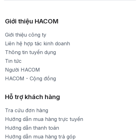
Xem bản đồ đường đi
783 Phan Văn Trị - Hạnh Thông - TP. Hồ Chí Minh
[email protected]
1900 1903 (máy lẻ 161) - (028)73000322
Hình ảnh thực tế từ showroom
Thời gian mở cửa: Từ 8h30-20h30 hàng ngày
[email protected]
Xem bản đồ đường đi
Giới thiệu HACOM
Thời gian mở cửa: Từ 8h30-19h hàng ngày
1900 1903 (máy lẻ 159) -(028)73000322
Thời gian nghỉ trưa: Từ 12h-13h30 hàng ngày
Giới thiệu công ty
1900 1903 (máy lẻ 160)
[email protected]
Liên hệ hợp tác kinh doanh
Thời gian mở cửa: Từ 8h30-20h hàng ngày
Thông tin tuyển dụng
Tin tức
Người HACOM
HACOM - Cộng đồng
Hỗ trợ khách hàng
Tra cứu đơn hàng
Hướng dẫn mua hàng trực tuyến
Hướng dẫn thanh toán
Hướng dẫn mua hàng trả góp