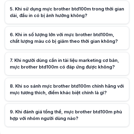
5
.
Khi sử dụng mực brother btd100m trong thời gian
dài, đầu in có bị ảnh hưởng không?
Hữu ích (
0
)
6
.
Khi in số lượng lớn với mực brother btd100m,
chất lượng màu có bị giảm theo thời gian không?
Hữu ích (
0
)
7
.
Khi người dùng cần in tài liệu marketing cơ bản,
mực brother btd100m có đáp ứng được không?
Hữu ích (
0
)
8
.
Khi so sánh mực brother btd100m chính hãng với
mực tương thích, điểm khác biệt chính là gì?
Hữu ích (
0
)
9
.
Khi đánh giá tổng thể, mực brother btd100m phù
hợp với nhóm người dùng nào?
Hữu ích (
0
)