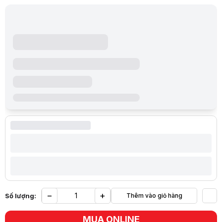
−
+
Số lượng:
Thêm vào giỏ hàng
Yêu
MUA ONLINE