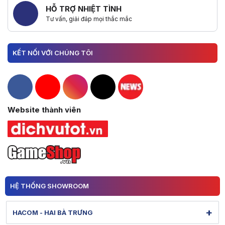
HỖ TRỢ NHIỆT TÌNH
Tư vấn, giải đáp mọi thắc mắc
KẾT NỐI VỚI CHÚNG TÔI
Hacom Facebook
Hacom YouTube
Hacom Instagram
Hacom TikTok
Website thành viên
HỆ THỐNG SHOWROOM
+
HACOM - HAI BÀ TRƯNG