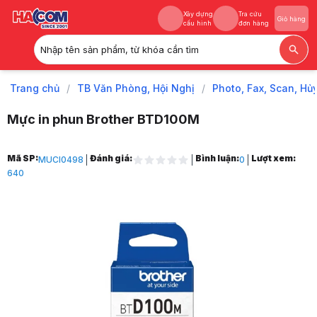
Xây dựng
Tra cứu
Giỏ hàng
cấu hình
đơn hàng
Nhập tên sản phẩm, từ khóa cần tìm
Xây dựng
Tra cứu
Giỏ hàng
cấu hình
đơn hàng
Trang chủ
/
TB Văn Phòng, Hội Nghị
/
Photo, Fax, Scan, Hủ
Mực in phun Brother BTD100M
Trang chủ
Mã SP:
Đánh giá:
Bình luận:
Lượt xem:
MUCI0498
0
1
640
TB Văn Phòng, Hội Nghị
2
Photo, Fax, Scan, Hủy, UPS
3
Mực Máy In & Phụ Kiện
4
Mực Máy In
5
Mực Chính Hãng Brother
6