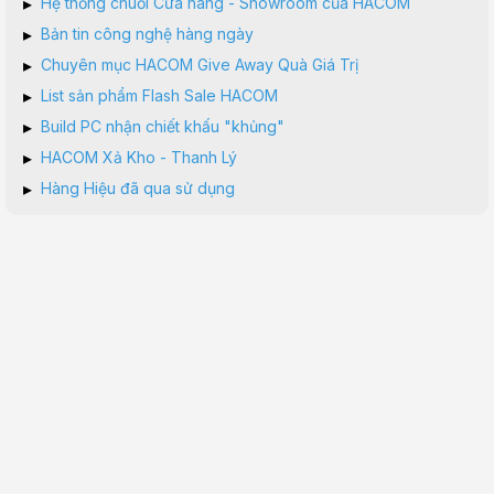
▸
Hệ thống chuỗi Cửa hàng - Showroom của HACOM
▸
Bản tin công nghệ hàng ngày
▸
Chuyên mục HACOM Give Away Quà Giá Trị
▸
List sản phẩm Flash Sale HACOM
▸
Build PC nhận chiết khấu "khủng"
▸
HACOM Xả Kho - Thanh Lý
▸
Hàng Hiệu đã qua sử dụng