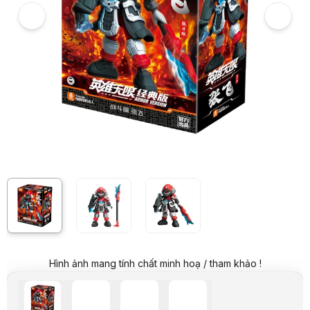
Video review chi tiết Mô hình Blokees Hero Infinity 85019 Armor Vers
Giá niêm yết:
399.000 VND
Giá mua online:
199.000 VND
Tiết kiệm 200.000 VND (-50%)
Giá mua trả góp (6 tháng):
33.167 VND / tháng
Hình ảnh mang tính chất minh hoạ / tham khảo !
Trả góp qua thẻ VISA (12 tháng):
16.584 VND / tháng
Giá đã bao gồm VAT
Mã sản phẩm:
MHBK0078