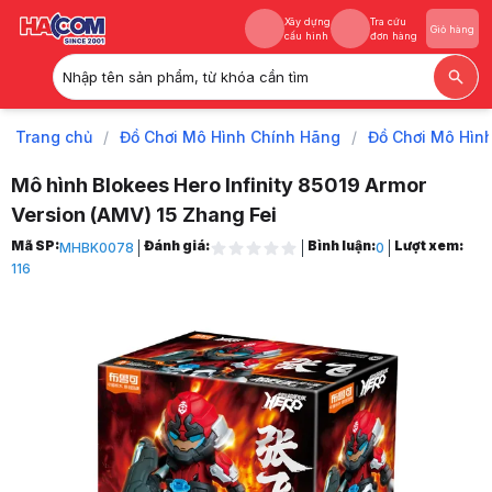
Xây dựng
Tra cứu
Giỏ hàng
cấu hình
đơn hàng
Nhập tên sản phẩm, từ khóa cần tìm
Xây dựng
Tra cứu
Giỏ hàng
cấu hình
đơn hàng
Trang chủ
/
Đồ Chơi Mô Hình Chính Hãng
/
Đồ Chơi Mô Hìn
Mô hình Blokees Hero Infinity 85019 Armor
Version (AMV) 15 Zhang Fei
Trang chủ
Mã SP:
Đánh giá:
Bình luận:
Lượt xem:
MHBK0078
0
1
116
Đồ Chơi Mô Hình Chính Hãng
2
Đồ Chơi Mô Hình Phim
3
Siêu Anh Hùng (Herospire)
4
Mô hình Blokees Hero Infinity 85019 Armor Version (AMV) 15 Zhang Fe
5
Hình ảnh và video sản phẩm
Mô hình Blokees Hero Infinity 85019 Armor Version (AMV) 15 Zhang Fe