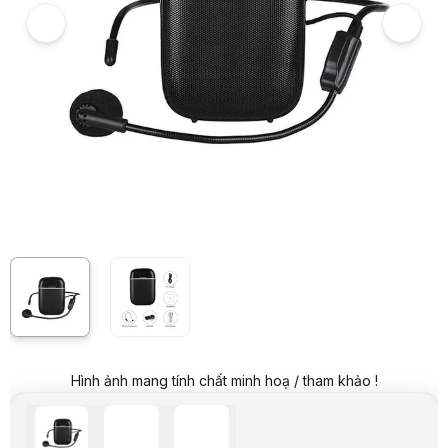
Giá niêm yết:
499.000 VND
Giá mua online:
249.000 VND
Tiết kiệm 250.000 VND (-50%)
Giá mua trả góp (6 tháng):
41.500 VND / tháng
Trả góp qua thẻ VISA (12 tháng):
20.750 VND / tháng
Giá đã bao gồm VAT
Mã sản phẩm:
TGAP0015
Bảo hành:
12 Tháng
Thương hiệu:
APORO
Tình trạng:
Còn hàng
Thêm vào giỏ hàng
Mua ngay
Mua trả góp 0%
Thông số nổi bật
Trọng lượng siêu nhỏ và nhẹ: 128g
Công suất 10W
Tần số đáp ứng: 50Hz-12000KHz
Thời gian sạc: 4.5 giờ
Thông số kỹ thuật
Mã hàng
Aporo T3
Hình ảnh mang tính chất minh hoạ / tham khảo !
Kết nối
Có dây