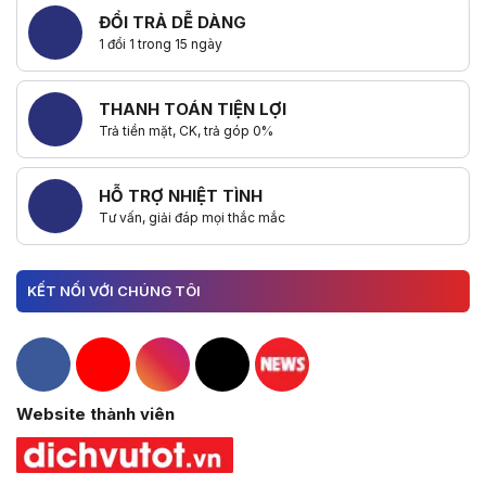
ĐỔI TRẢ DỄ DÀNG
1 đổi 1 trong 15 ngày
THANH TOÁN TIỆN LỢI
Trả tiền mặt, CK, trả góp 0%
HỖ TRỢ NHIỆT TÌNH
Tư vấn, giải đáp mọi thắc mắc
KẾT NỐI VỚI CHÚNG TÔI
Hacom Facebook
Hacom YouTube
Hacom Instagram
Hacom TikTok
Website thành viên