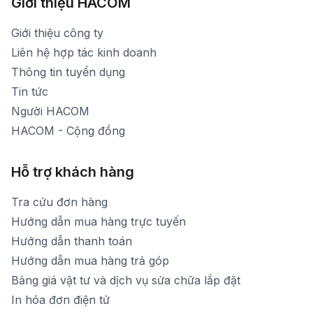
Giới thiệu HACOM
Thời gian mở cửa: Từ 8h30-19h hàng ngày
1900 1903 (máy lẻ 159) -(028)73000322
Thời gian nghỉ trưa: Từ 12h-13h30 hàng ngày
Giới thiệu công ty
1900 1903 (máy lẻ 160)
[email protected]
Liên hệ hợp tác kinh doanh
Thời gian mở cửa: Từ 8h30-20h hàng ngày
Thông tin tuyển dụng
Tin tức
Người HACOM
HACOM - Cộng đồng
Hỗ trợ khách hàng
Tra cứu đơn hàng
Hướng dẫn mua hàng trực tuyến
Hướng dẫn thanh toán
Hướng dẫn mua hàng trả góp
Bảng giá vật tư và dịch vụ sửa chữa lắp đặt
In hóa đơn điện tử