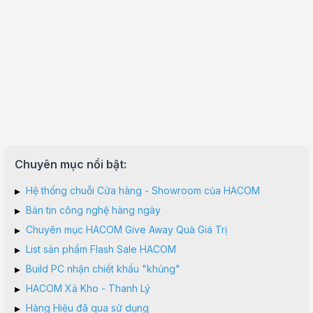
Chuyên mục nổi bật:
▸
Hệ thống chuỗi Cửa hàng - Showroom của HACOM
▸
Bản tin công nghệ hàng ngày
▸
Chuyên mục HACOM Give Away Quà Giá Trị
▸
List sản phẩm Flash Sale HACOM
▸
Build PC nhận chiết khấu "khủng"
▸
HACOM Xả Kho - Thanh Lý
▸
Hàng Hiệu đã qua sử dụng