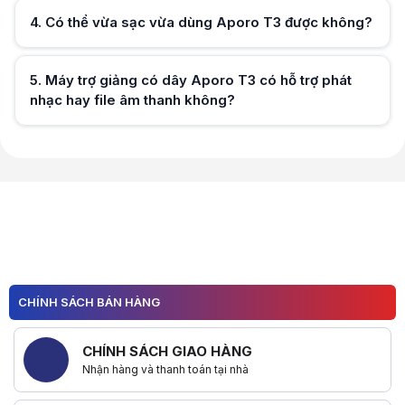
4
.
Có thể vừa sạc vừa dùng Aporo T3 được không?
Hữu ích (
0
)
5
.
Máy trợ giảng có dây Aporo T3 có hỗ trợ phát
Hữu ích (
0
)
nhạc hay file âm thanh không?
Hữu ích (
0
)
Hữu ích (
0
)
CHÍNH SÁCH BÁN HÀNG
CHÍNH SÁCH GIAO HÀNG
Nhận hàng và thanh toán tại nhà