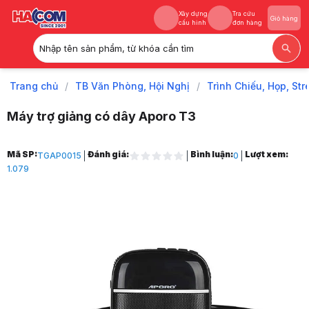
Xây dựng
Tra cứu
Giỏ hàng
cấu hình
đơn hàng
Nhập tên sản phẩm, từ khóa cần tìm
Xây dựng
Tra cứu
Giỏ hàng
cấu hình
đơn hàng
Trang chủ
/
TB Văn Phòng, Hội Nghị
/
Trình Chiếu, Họp, St
Máy trợ giảng có dây Aporo T3
Trang chủ
Mã SP:
Đánh giá:
Bình luận:
Lượt xem:
TGAP0015
0
1
1.079
TB Văn Phòng, Hội Nghị
2
Trình Chiếu, Họp, Stream
3
Thiết bị trợ giảng
4
Máy trợ giảng có dây Aporo T3
5
Hình ảnh và video sản phẩm
Máy trợ giảng có dây Aporo T3