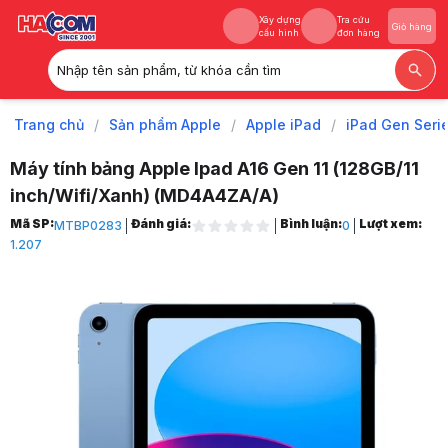
Xây dựng
Tra cứu
Giỏ hàng
cấu hình
đơn hàng
Nhập tên sản phẩm, từ khóa cần tìm
Xây dựng
Tra cứu
Giỏ hàng
cấu hình
đơn hàng
Trang chủ
/
Sản phẩm Apple
/
Apple iPad
/
iPad Gen Seri
Máy tính bảng Apple Ipad A16 Gen 11 (128GB/11
inch/Wifi/Xanh) (MD4A4ZA/A)
Trang chủ
Mã SP:
Đánh giá:
Bình luận:
Lượt xem:
MTBP0283
0
1
1.207
Sản phẩm Apple
2
Apple iPad
3
iPad Gen Series
4
Máy tính bảng Apple Ipad A16 Gen 11 (128GB/11 inch/Wifi/Xanh) (MD4
5
Hình ảnh và video sản phẩm
Máy tính bảng Apple Ipad A16 Gen 11 (128GB/11 inch/Wifi/Xanh) (MD4