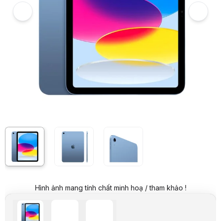
Giá niêm yết:
12.999.000 VND
Giá khuyến mại:
8.699.000 VND
Tiết kiệm 4.300.000 VND (-33%)
Giá mua online:
11.999.000 VND
Tiết kiệm 1.000.000 VND (-8%)
Giá mua trả góp (6 tháng):
1.999.834 VND / tháng
Trả góp qua thẻ VISA (12 tháng):
999.917 VND / tháng
Giá đã bao gồm VAT
Mã sản phẩm:
MTBP0283
Bảo hành:
12 Tháng
Thương hiệu:
APPLE
Tình trạng:
Order trước – giao sau
Thêm vào giỏ hàng
Mua ngay
Mua trả góp 0%
Thông số nổi bật
Bộ vi xử lý: Apple A16 Bionic
Bộ nhớ: 128GB
Ổ cứng: Không hỗ trợ (bộ nhớ trong 128GB)
Card màn hình: Apple GPU 4 nhân
Màn hình: 11&Prime;, 1640 x 2360 Pixels, Retina IPS LCD
Pin: Li-Po 28.93 Wh, sạc nhanh 20W, cổng Type-C
Màu sắc: Xanh dương
Trọng lượng: Đang cập nhật
Hình ảnh mang tính chất minh hoạ / tham khảo !
Hệ điều hành: iPadOS 18
Model: MD4A4ZA/A
Thông số kỹ thuật
Công nghệ màn hình
Retina IPS LCD