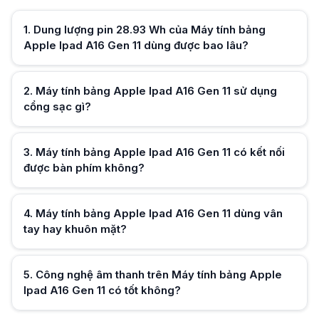
Máy tính bảng Apple Ipad A16 Gen 11 có kết nối được bàn phím không?
Có, máy có hỗ trợ kết nối bàn phím rời giúp biến máy thành một chiếc 
1
.
Dung lượng pin 28.93 Wh của Máy tính bảng
Máy tính bảng Apple Ipad A16 Gen 11 dùng vân tay hay khuôn mặt?
Apple Ipad A16 Gen 11 dùng được bao lâu?
Máy sử dụng công nghệ Touch ID (mở khóa bằng vân tay) tích hợp, giúp
Công nghệ âm thanh trên Máy tính bảng Apple Ipad A16 Gen 11 có tốt 
Máy trang bị loa hỗ trợ công nghệ Dolby Atmos, mang lại trải nghiệm 
2
.
Máy tính bảng Apple Ipad A16 Gen 11 sử dụng
cổng sạc gì?
Hữu ích (
0
)
3
.
Máy tính bảng Apple Ipad A16 Gen 11 có kết nối
được bàn phím không?
Hữu ích (
0
)
4
.
Máy tính bảng Apple Ipad A16 Gen 11 dùng vân
tay hay khuôn mặt?
Hữu ích (
0
)
5
.
Công nghệ âm thanh trên Máy tính bảng Apple
Ipad A16 Gen 11 có tốt không?
Hữu ích (
0
)