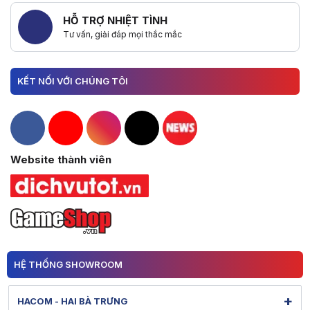
HỖ TRỢ NHIỆT TÌNH
Tư vấn, giải đáp mọi thắc mắc
KẾT NỐI VỚI CHÚNG TÔI
Hacom Facebook
Hacom YouTube
Hacom Instagram
Hacom TikTok
Website thành viên
HỆ THỐNG SHOWROOM
+
HACOM - HAI BÀ TRƯNG